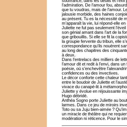
souffrance, dans les deuils et l’ex
l’admiration. De l’amour fou, absurd
que tu voudras, mais de l’amour. Leu
jalousie morbide, des haines conjoin
au présent. Tu es la nécessité de ma 
m’apparaît la vie, lui répond-elle e
Juliette ne fut pas seulement l’évei
son génial amant dans l’art de la fo
que gribouillis. Si elle se fit la c
la groupie fervente du tribun, elle s’e
correspondance qu’ils nouèrent sans
au long des chapitres des cinquant
à deux.
Dans l’entrelacs des milliers de lett
l’amour dit et redit à l’envi, dans 
poésie, où s’enchevêtre l’alexandrin,
confidences ou des invectives.
Le décor conforte cette chaleur tant
entre le boudoir de Juliette et l’aus
vivace du canapé-lit à métamorphos
Juliette y évolue en réjouissante i
Hugo débridé.
Anthéa Sogno porte Juliette au bout 
larmes. Dans ce jeu de miroirs inver
Toto ou sa Juju bien-aimée ? Qu’imp
un miracle de théâtre qui ne requie
modération ni réticence. Pour le s