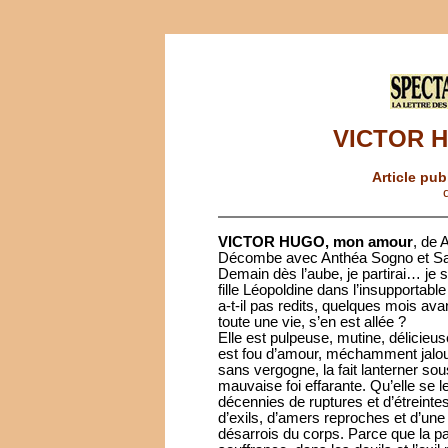
VICTOR H
Article pub
VICTOR HUGO, mon amour
, de
Décombe avec Anthéa Sogno et Sach
Demain dès l’aube, je partirai… je 
fille Léopoldine dans l’insupportabl
a-t-il pas redits, quelques mois ava
toute une vie, s’en est allée ?
Elle est pulpeuse, mutine, délicieu
est fou d’amour, méchamment jaloux
sans vergogne, la fait lanterner so
mauvaise foi effarante. Qu’elle se le d
décennies de ruptures et d’étreinte
d’exils, d’amers reproches et d’une 
désarrois du corps. Parce que la pa