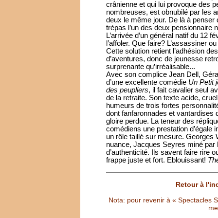
crânienne et qui lui provoque des 
nombreuses, est obnubilé par les a
deux le même jour. De là à penser q
trépas l’un des deux pensionnaire né
L’arrivée d’un général natif du 12 
l’affoler. Que faire? L’assassiner ou
Cette solution retient l’adhésion de
d’aventures, donc de jeunesse ret
surprenante qu’irréalisable...
Avec son complice Jean Dell, Géral
d’une excellente comédie
Un Petit
des peupliers
, il fait cavalier seul
de la retraite. Son texte acide, crue
humeurs de trois fortes personnalit
dont fanfaronnades et vantardises 
gloire perdue. La teneur des répliqu
comédiens une prestation d’égale i
un rôle taillé sur mesure. Georges 
nuance, Jacques Seyres miné par l’
d’authenticité. Ils savent faire rire
frappe juste et fort. Eblouissant!
Th
Retour à l'i
Nota: pour revenir à « Spectacles Sél
met