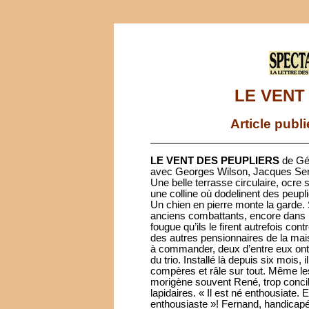
LE VENT
Article publ
LE VENT DES PEUPLIERS
de Gér
avec Georges Wilson, Jacques Ser
Une belle terrasse circulaire, ocre s
une colline où dodelinent des peupl
Un chien en pierre monte la garde.
anciens combattants, encore dans l
fougue qu’ils le firent autrefois cont
des autres pensionnaires de la mais
à commander, deux d’entre eux ont 
du trio. Installé là depuis six mois
compères et râle sur tout. Même les
morigène souvent René, trop concil
lapidaires. « Il est né enthousiate. 
enthousiaste »! Fernand, handicapé 