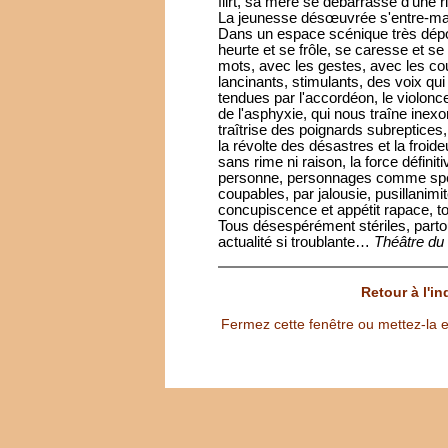
flirt, sa mère se débarrasse d'une 
La jeunesse désœuvrée s'entre-mas
Dans un espace scénique très dépoui
heurte et se frôle, se caresse et se 
mots, avec les gestes, avec les co
lancinants, stimulants, des voix qui
tendues par l'accordéon, le violonce
de l'asphyxie, qui nous traîne inexo
traîtrise des poignards subreptices
la révolte des désastres et la froid
sans rime ni raison, la force défin
personne, personnages comme spect
coupables, par jalousie, pusillanimit
concupiscence et appétit rapace, t
Tous désespérément stériles, partou
actualité si troublante…
Théâtre du
Retour à l'i
Fermez cette fenêtre ou mettez-la e