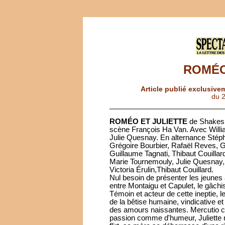
ROMÉO
Article publié exclusive
du 
ROMÉO ET JULIETTE
de Shakesp
scène François Ha Van. Avec Willi
Julie Quesnay. En alternance Stéph
Grégoire Bourbier, Rafaël Reves, 
Guillaume Tagnati, Thibaut Couillar
Marie Tournemouly, Julie Quesnay,
Victoria Érulin,Thibaut Couillard.
Nul besoin de présenter les jeunes
entre Montaigu et Capulet, le gâch
Témoin et acteur de cette ineptie, l
de la bêtise humaine, vindicative et
des amours naissantes. Mercutio c
passion comme d'humeur, Juliette n