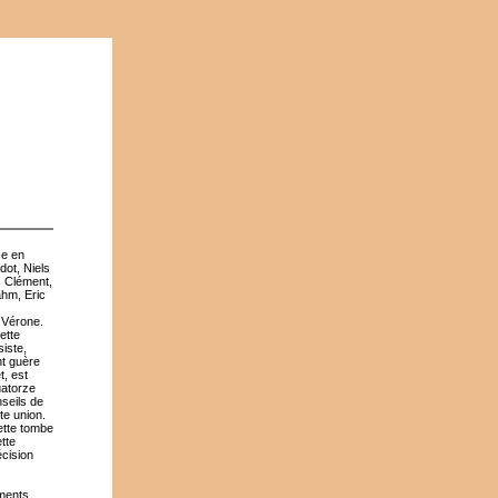
se en
ot, Niels
s Clément,
ahm, Eric
e Vérone.
ette
iste,
nt guère
t, est
uatorze
nseils de
te union.
iette tombe
tte
écision
ments.