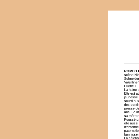
ROMEO E
scène Nic
Schneider
Valentine
Pucheu.
La haine 
Elle est a
jeunesse 
sourd aux
des senti
pressé de 
ans. Le m
sa mère e
Poussé par
elle auss
n’entenden
paternell
bannissem
La célèbr