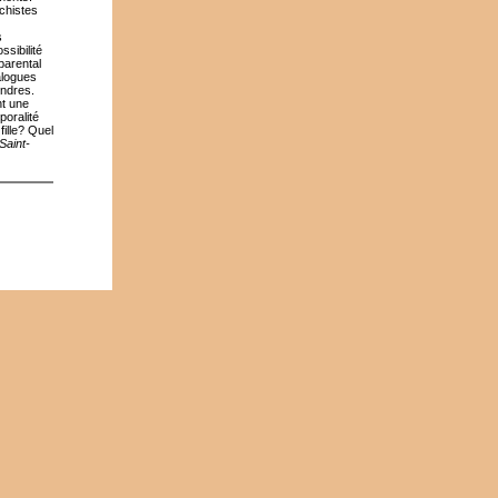
achistes
s
sibilité
parental
alogues
endres.
nt une
poralité
fille? Quel
Saint-