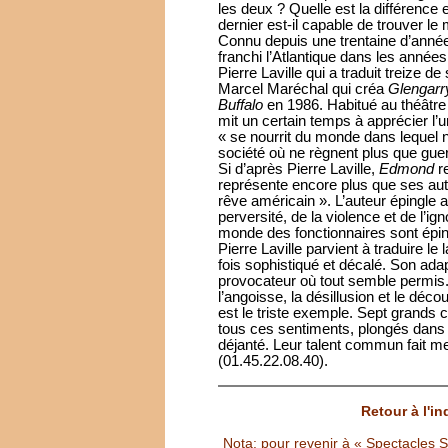
les deux ? Quelle est la différence
dernier est-il capable de trouver l
Connu depuis une trentaine d’année
franchi l’Atlantique dans les année
Pierre Laville qui a traduit treize
Marcel Maréchal qui créa
Glengarr
Buffalo
en 1986. Habitué au théâtre p
mit un certain temps à apprécier l’
« se nourrit du monde dans lequel 
société où ne règnent plus que guer
Si d’après Pierre Laville,
Edmond
r
représente encore plus que ses aut
rêve américain ». L’auteur épingle a
perversité, de la violence et de l’ign
monde des fonctionnaires sont éping
Pierre Laville parvient à traduire le l
fois sophistiqué et décalé. Son ada
provocateur où tout semble permis.
l’angoisse, la désillusion et le déc
est le triste exemple. Sept grands
tous ces sentiments, plongés dans 
déjanté. Leur talent commun fait me
(01.45.22.08.40).
Retour à l'i
Nota: pour revenir à « Spectacles Sél