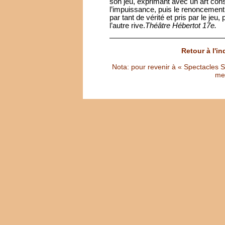
son jeu, exprimant avec un art cons
l’impuissance, puis le renoncement 
par tant de vérité et pris par le je
l’autre rive.
Théâtre Hébertot 17e.
Retour à l'i
Nota: pour revenir à « Spectacles Sél
met