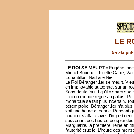
LE R
Article pub
LE ROI SE MEURT
d’Eugène Ione
Michel Bouquet, Juliette Carré, Va
Echantillon, Nathalie Niel.
Le Roi Béranger 1er se meurt. Vieux
en impitoyable autocrate, sur un r
Sans doute faut-il qu’il disparaiss
fin d’un monde règne au palais. Pen
monarque se fait plus incertain. Tou
péremptoire: Béranger 1er n’a plus 
soit une heure et demie. Pendant que
nounou, s’affaire avec l’impertinenc
souvenant des heures de splendeur e
Marguerite, la première, reine en tit
l’autorité cruelle. L’heure des menso