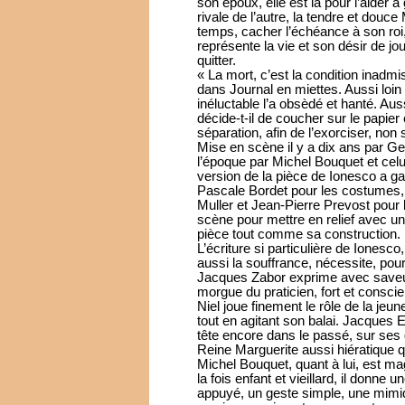
son époux, elle est là pour l’aider à
rivale de l’autre, la tendre et douce
temps, cacher l’échéance à son roi,
représente la vie et son désir de jou
quitter.
« La mort, c’est la condition inadmi
dans Journal en miettes. Aussi loin
inéluctable l’a obsèdé et hanté. Au
décide-t-il de coucher sur le papier
séparation, afin de l’exorciser, no
Mise en scène il y a dix ans par Geo
l’époque par Michel Bouquet et celui
version de la pièce de Ionesco a gar
Pascale Bordet pour les costumes,
Muller et Jean-Pierre Prevost pour 
scène pour mettre en relief avec un
pièce tout comme sa construction.
L’écriture si particulière de Ionesc
aussi la souffrance, nécessite, pou
Jacques Zabor exprime avec saveur 
morgue du praticien, fort et conscien
Niel joue finement le rôle de la jeu
tout en agitant son balai. Jacques E
tête encore dans le passé, sur ses 
Reine Marguerite aussi hiératique q
Michel Bouquet, quant à lui, est mag
la fois enfant et vieillard, il donne 
appuyé, un geste simple, une mimiq