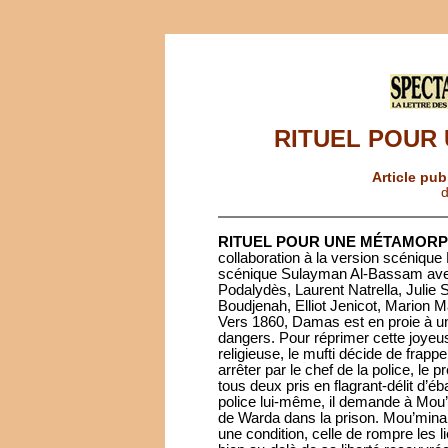
RITUEL POUR
Article pub
d
RITUEL POUR UNE MÉTAMOR
collaboration à la version scéniqu
scénique Sulayman Al-Bassam avec
Podalydès, Laurent Natrella, Julie
Boudjenah, Elliot Jenicot, Marion M
Vers 1860, Damas est en proie à un
dangers. Pour réprimer cette joyeu
religieuse, le mufti décide de frappe
arrêter par le chef de la police, le
tous deux pris en flagrant-délit d’éba
police lui-même, il demande à Mou’
de Warda dans la prison. Mou’mina 
une condition, celle de rompre les