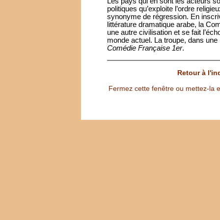
Les pays qui en sont les acteurs so
politiques qu’exploite l’ordre relig
synonyme de régression. En inscriv
littérature dramatique arabe, la C
une autre civilisation et se fait l’éc
monde actuel. La troupe, dans une p
Comédie Française 1er
.
Retour à l'i
Fermez cette fenêtre ou mettez-la e