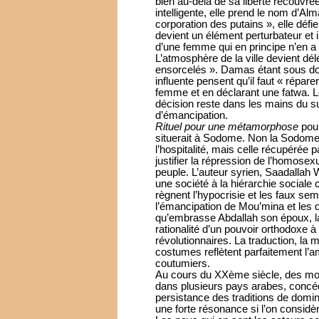
bien au-delà de sa liberté recouvrée,
intelligente, elle prend le nom d’Al
corporation des putains », elle défi
devient un élément perturbateur et 
d’une femme qui en principe n’en a 
L’atmosphère de la ville devient dél
ensorcelés ». Damas étant sous dom
influente pensent qu’il faut « répare
femme et en déclarant une fatwa. L
décision reste dans les mains du s
d’émancipation.
Rituel pour une métamorphose
pour
situerait à Sodome. Non la Sodome or
l’hospitalité, mais celle récupérée p
justifier la répression de l’homosexu
peuple. L’auteur syrien, Saadallah
une société à la hiérarchie sociale
règnent l’hypocrisie et les faux se
l’émancipation de Mou’mina et les 
qu’embrasse Abdallah son époux, la
rationalité d’un pouvoir orthodoxe à l
révolutionnaires. La traduction, la
costumes reflètent parfaitement l’a
coutumiers.
Au cours du XXème siècle, des mo
dans plusieurs pays arabes, concéd
persistance des traditions de domi
une forte résonance si l’on consid