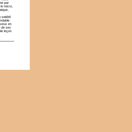
mme par
le micro,
tique,
 satiété
ondable.
eveux en
e de ses
ble leçon