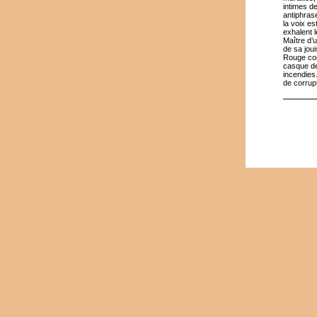
intimes d
antiphras
la voix e
exhalent l
Maître d’
de sa joui
Rouge com
casque de
incendies
de corrup