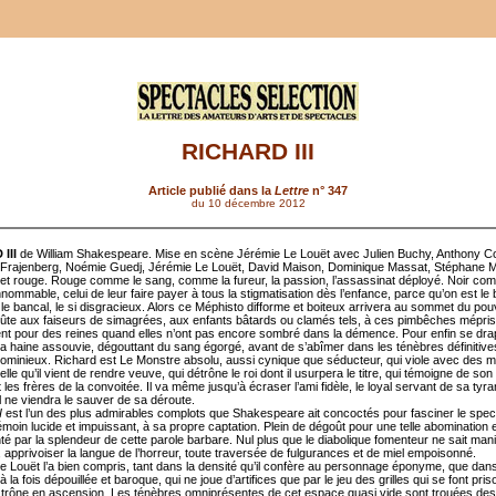
RICHARD III
Article publié dans la
Lettre
n° 347
du 10 décembre 2012
III
de William Shakespeare. Mise en scène Jérémie Le Louët avec Julien Buchy, Anthony Co
Frajenberg, Noémie Guedj, Jérémie Le Louët, David Maison, Dominique Massat, Stéphane M
r et rouge. Rouge comme le sang, comme la fureur, la passion, l’assassinat déployé. Noir co
nommable, celui de leur faire payer à tous la stigmatisation dès l’enfance, parce qu’on est le
le bancal, le si disgracieux. Alors ce Méphisto difforme et boiteux arrivera au sommet du pouv
coûte aux faiseurs de simagrées, aux enfants bâtards ou clamés tels, à ces pimbêches mépris
nt pour des reines quand elles n’ont pas encore sombré dans la démence. Pour enfin se dra
la haine assouvie, dégouttant du sang égorgé, avant de s’abîmer dans les ténèbres définitive
nominieux. Richard est Le Monstre absolu, aussi cynique que séducteur, qui viole avec des 
lle qu’il vient de rendre veuve, qui détrône le roi dont il usurpera le titre, qui témoigne de so
les frères de la convoitée. Il va même jusqu’à écraser l’ami fidèle, le loyal servant de sa tyra
l ne viendra le sauver de sa déroute.
I
est l’un des plus admirables complots que Shakespeare ait concoctés pour fasciner le spect
émoin lucide et impuissant, à sa propre captation. Plein de dégoût pour une telle abomination et
té par la splendeur de cette parole barbare. Nul plus que le diabolique fomenteur ne sait mani
 apprivoiser la langue de l’horreur, toute traversée de fulgurances et de miel empoisonné.
e Louët l’a bien compris, tant dans la densité qu’il confère au personnage éponyme, que dan
 la fois dépouillée et baroque, qui ne joue d’artifices que par le jeu des grilles qui se font pris
, trône en ascension. Les ténèbres omniprésentes de cet espace quasi vide sont trouées des