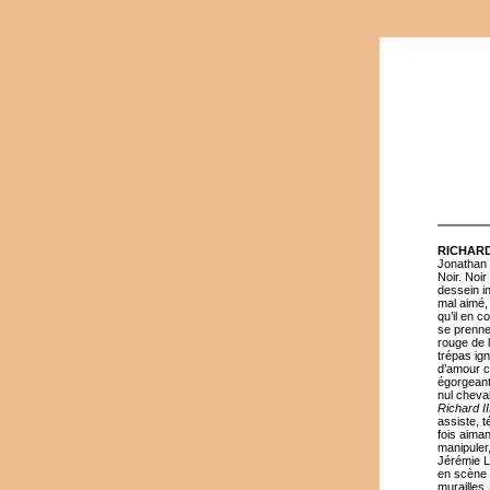
RICHARD 
Jonathan 
Noir. Noi
dessein in
mal aimé, 
qu’il en 
se prenne
rouge de 
trépas ig
d’amour ce
égorgeant 
nul cheva
Richard II
assiste, t
fois aiman
manipuler,
Jérémie L
en scène à
murailles