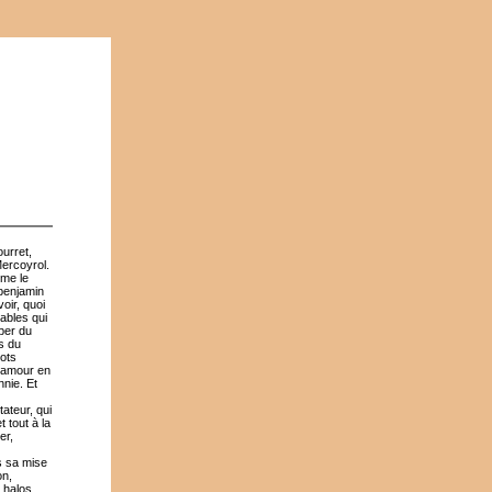
urret,
ercoyrol.
mme le
 benjamin
oir, quoi
ables qui
per du
s du
mots
n amour en
nnie. Et
ateur, qui
 tout à la
er,
s sa mise
on,
 halos