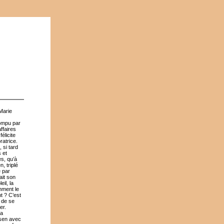
Marie
rompu par
ffaires
élicite
ratrice.
 si tard
 et
es, qu’à
, triplé
e par
ait son
il, la
omment le
nt ? C’est
n de se
er.
la
bsen avec