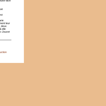
pouse face
que
est
arie
nent leur
s deux
 elle
s-Jouvet
uction