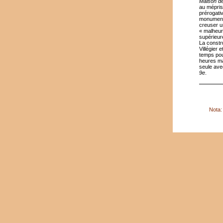
Maison d
au mépris
prérogati
monument 
creuser un
« malheure
supérieur
La constru
Villégier
temps pou
heures ma
seule ave
9e
.
Nota: 