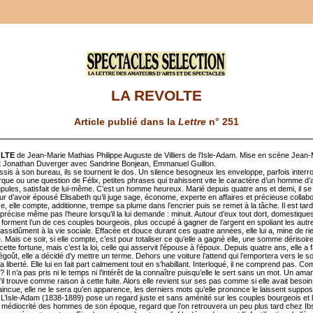
LA REVOLTE
Article publié dans la
Lettre
n° 251
OLTE
de Jean-Marie Mathias Philippe Auguste de Villiers de l’Isle-Adam. Mise en scène Jean-
 et Jonathan Duverger avec Sandrine Bonjean, Emmanuel Guillon.
sis à son bureau, ils se tournent le dos. Un silence besogneux les enveloppe, parfois inter
que ou une question de Félix, petites phrases qui trahissent vite le caractère d’un homme d’a
ules, satisfait de lui-même. C’est un homme heureux. Marié depuis quatre ans et demi, il se f
r d’avoir épousé Elisabeth qu’il juge sage, économe, experte en affaires et précieuse collabo
e, elle compte, additionne, trempe sa plume dans l’encrier puis se remet à la tâche. Il est tard,
 précise même pas l’heure lorsqu’il la lui demande : minuit. Autour d’eux tout dort, domestiques
s forment l’un de ces couples bourgeois, plus occupé à gagner de l’argent en spoliant les autr
 assidûment à la vie sociale. Effacée et douce durant ces quatre années, elle lui a, mine de rien
. Mais ce soir, si elle compte, c’est pour totaliser ce qu’elle a gagné elle, une somme dérisoir
cette fortune, mais c’est la loi, celle qui asservit l’épouse à l’époux. Depuis quatre ans, elle a f
égoût, elle a décidé d’y mettre un terme. Dehors une voiture l’attend qui l’emportera vers le sole
la liberté. Elle lui en fait part calmement tout en s’habillant. Interloqué, il ne comprend pas. C
l ? Il n’a pas pris ni le temps ni l’intérêt de la connaître puisqu’elle le sert sans un mot. Un ama
’il trouve comme raison à cette fuite. Alors elle revient sur ses pas comme si elle avait besoi
 Vaincue, elle ne le sera qu’en apparence, les derniers mots qu’elle prononce le laissent suppos
de L’Isle-Adam (1838-1889) pose un regard juste et sans aménité sur les couples bourgeois et 
e médiocrité des hommes de son époque, regard que l’on retrouvera un peu plus tard chez I