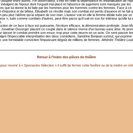
e poupée
entre autres. Fin observateur, il met en relief la dépendance et l’infantilisation de l’é
 indulgent de l’époux dont l’orgueil mal placé et l’absence de jugement sont masqués par les
ves que lui donne la loi faite par les hommes pour les hommes contre les femmes. Face à ce
d’injustice et de bêtise, Elisabeth se révolte mais son combat est perdu d’avance et ne fait 
 peu plus l’abîme qui la sépare de son mari. L’auteur voit en elle la femme idéale tuée par un
ux », tuée comme combien d’autres, peut-être parce qu’il sait en son for intérieur qu’elle lui 
e.
ction de ce face à face est puissante, l’écriture efficace, la démonstration profonde. Jean-M
 et Jonathan Duverger placent ce couple dans le silence morne d’un bureau sans âme. Ils pren
r laisser le combat prendre son essor, trop pour cette œuvre en un acte. On sent passer le
lgré l’impeccable interprétation des deux comédiens, Sandrine Bonjean surtout, qui exprime à
c une formidable conviction l’impuissant dégoût de millions de femmes.
Athénée Théâtre Loui
Retour à l'index des pièces de théâtre
pour revenir à « Spectacles Sélection » il suffit de fermer cette fenêtre ou de la mettre en réd