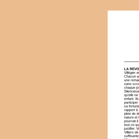
LA REV
Villégier
Chacun as
une remar
sans scrup
chaque jou
Silencieus
qu’elle ne
enfant. Il
participer
sa fortune
rapport à 
plein de d
nature et 
pourrait-i
tout ce qu
justifier.
Villiers 
suffisant