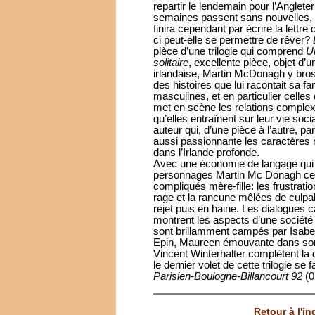
repartir le lendemain pour l’Angleter
semaines passent sans nouvelles, l
finira cependant par écrire la lettre
ci peut-elle se permettre de rêver?
pièce d’une trilogie qui comprend
U
solitaire
, excellente pièce, objet d’un
irlandaise, Martin McDonagh y brosse 
des histoires que lui racontait sa fami
masculines, et en particulier celles
met en scène les relations complex
qu’elles entraînent sur leur vie soci
auteur qui, d’une pièce à l’autre, pa
aussi passionnante les caractères
dans l’Irlande profonde.
Avec une économie de langage qui c
personnages Martin Mc Donagh cern
compliqués mère-fille: les frustrati
rage et la rancune mêlées de culpabi
rejet puis en haine. Les dialogues c
montrent les aspects d’une société
sont brillamment campés par Isabe
Epin, Maureen émouvante dans son d
Vincent Winterhalter complètent la d
le dernier volet de cette trilogie se
Parisien-Boulogne-Billancourt 92
(0
Retour à l'i