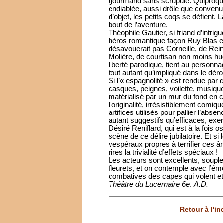
gourmand sans scrupule. Quiproqu
endiablée, aussi drôle que convenu
d’objet, les petits coqs se défient.
bout de l’aventure.
Théophile Gautier, si friand d’intri
héros romantique façon Ruy Blas 
désavouerait pas Corneille, de Rei
Molière, de courtisan non moins hug
liberté parodique, tient au personn
tout autant qu’impliqué dans le dér
Si l’« espagnolité » est rendue par
casques, peignes, voilette, musique
matérialisé par un mur du fond en ca
l’originalité, irrésistiblement comiq
artifices utilisés pour pallier l’abs
autant suggestifs qu’efficaces, exe
Désiré Reniflard, qui est à la fois 
scène de ce délire jubilatoire. Et s
vespéraux propres à terrifier ces â
rires la trivialité d’effets spéciaux !
Les acteurs sont excellents, souples
fleurets, et on contemple avec l’éme
combatives des capes qui volent et 
Théâtre du Lucernaire 6e
.
A.D.
Retour à l'i