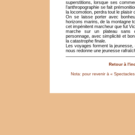
superstitions, lorsque ses comme
l’anthropographie se fait prémoniti
la locomotion, perdra tout le plaisir
On se laisse porter avec bonheu
horizons marins, de la montagne tou
cet impénitent marcheur que fut Vic
marche sur un plateau sans déc
personnage, avec simplicité et bo
la catastrophe finale.
Les voyages forment la jeunesse,
nous redonne une jeunesse rafraîc
Retour à l'i
Nota: pour revenir à « Spectacles S