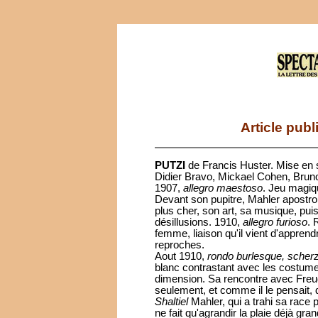
Article publ
PUTZI
de Francis Huster. Mise en 
Didier Bravo, Mickael Cohen, Bruno
1907,
allegro maestoso
. Jeu magiq
Devant son pupitre, Mahler apostrop
plus cher, son art, sa musique, pu
désillusions. 1910,
allegro furioso
. 
femme, liaison qu'il vient d'apprend
reproches.
Aout 1910,
rondo burlesque, scherz
blanc contrastant avec les costum
dimension. Sa rencontre avec Freud 
seulement, et comme il le pensait,
Shaltiel
Mahler, qui a trahi sa race
ne fait qu'agrandir la plaie déjà gran