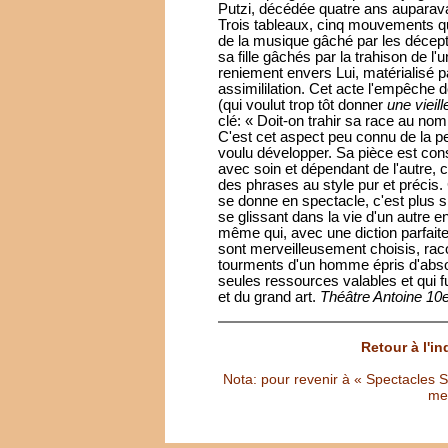
Putzi, décédée quatre ans auparav
Trois tableaux, cinq mouvements qui
de la musique gâché par les décep
sa fille gâchés par la trahison de l'
reniement envers Lui, matérialisé p
assimililation. Cet acte l'empêche d
(qui voulut trop tôt donner
une vieill
clé: « Doit-on trahir sa race au nom 
C'est cet aspect peu connu de la p
voulu développer. Sa pièce est con
avec soin et dépendant de l'autre
des phrases au style pur et précis.
se donne en spectacle, c'est plus s
se glissant dans la vie d'un autre e
même qui, avec une diction parfai
sont merveilleusement choisis, rac
tourments d'un homme épris d'absolu,
seules ressources valables et qui f
et du grand art.
Théâtre Antoine 10
Retour à l'i
Nota: pour revenir à « Spectacles Sél
met