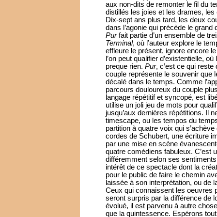
aux non-dits de remonter le fil du t
distillés les joies et les drames, le
Dix-sept ans plus tard, les deux co
dans l’agonie qui précède le grand 
Pur
fait partie d’un ensemble de trei
Terminal
, où l’auteur explore le te
effleure le présent, ignore encore 
l’on peut qualifier d’existentielle, 
preque rien.
Pur
, c’est ce qui rest
couple représente le souvenir que l
décalé dans le temps. Comme l’appa
parcours douloureux du couple plus
langage répétitif et syncopé, est l
utilise un joli jeu de mots pour quali
jusqu’aux dernières répétitions. Il
timescape, ou les tempos du temp
partition à quatre voix qui s’achève
cordes de Schubert, une écriture i
par une mise en scène évanescente 
quatre comédiens fabuleux. C’est un
différemment selon ses sentiments o
intérêt de ce spectacle dont la cré
pour le public de faire le chemin a
laissée à son interprétation, ou de l
Ceux qui connaissent les oeuvre
seront surpris par la différence de
évolué, il est parvenu à autre chose
que la quintessence. Espérons tou