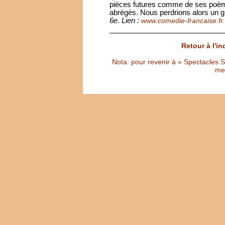
pièces futures comme de ses poèmes
abrégés. Nous perdrions alors un 
6e
.
Lien :
www.comedie-francaise.fr.
Retour à l'i
Nota: pour revenir à « Spectacles Sél
met