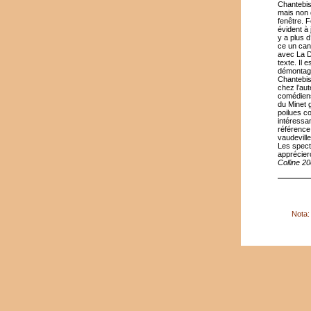
Chantebis
mais non 
fenêtre. F
évident à 
y a plus d
ce un canu
avec La D
texte. Il 
démontage
Chantebis
chez l’au
comédiens
du Minet 
poilues c
intéressa
référence
vaudeville
Les spect
apprécier
Colline 2
Nota: 