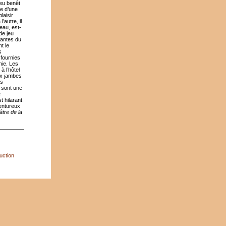
peu benêt
e d’une
laisir
’autre, il
eau, est-
de jeu
vantes du
t le
s
fournies
nie. Les
à l’hôtel
ux jambes
us
 sont une
e
t hilarant.
ventureux
âtre de la
uction