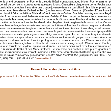
e, le grand bourgeois, et Poche, le valet de l’hôtel, composant avec brio un Poche, gars un 
dénué de bon sens, surtout après quelques litrons. Chantebise claque une porte, Poche saut
ormidable comédien, il entraîne une troupe joyeuse dans ce tourbillon irrésistible et prend un p
jouer avec l’excellente Catherine Ferri (Lucienne) ou Olivier Breitman (Camille). D’une Puce à l
’un bond à faire du théâtre Silvia Monfort à celui de la Colline. Stanislas Nordey montant Feyd
lar? Lui qui nous avait habitués à monter Gabilly, Koltès, ou qui bouleverse les conventions 
ispute de Marivaux, avec un talent incontestable d’iconoclaste! Nordey aime les terres mou
est attiré par la mécanique implacable du rire. Feydeau était un génie de la construction. Ce son
 et l’assemblage de ces mécanismes qui ont intéressé Nordey. Le décor du grand salon de
e est un immense rectangle aux murs blancs où sont inscrites les didascalies, extrêmement 
teur. Les costumes de couleur crue, prennent le parti de ne ressembler à aucune époque défi
 ânonnent le texte, puis le joue sans effet, comme un aplat. Le deuxième acte qui se déroule 
galant divise les spectateurs: tous les comédiens sont vêtus de guêpières, ces messieurs a
ompris. Le dernier acte où tous les protagonistes se retrouvent chez les Chantebise est le pl
nt. Les murs blancs, la blouse blanche de tous les comédiens, excepté Chantebise et Poche,
 à la fin terrible de Feydeau qui mourut dément. Les comédiens sont excellents, entraînant c
 à la lisière de Kafka et des Marx Brothers. Le final avec des oreilles et des puces géantes es
ateurs traditionnels trouveront un bonheur total avec Marcel Maréchal tandis que les plus a
ont le travail d’un Nordey provocateur.
Théâtre Silvia Montfort 15e,
jusqu’au 27 juin 2004. T
hé
0e
, jusqu’au 18 juin 2004.
Lien :
www.colline.fr
Retour à l'index des pièces de théâtre
pour revenir à « Spectacles Sélection » il suffit de fermer cette fenêtre ou de la mettre en réd