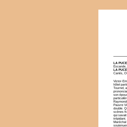
LA PUCE
Escande, 
LA PUCE
Cariés, O
Victor-Em
hôtel par
Tournel, 
prononcia
son époux 
particuli
Raymonde 
Pauvre Vi
double. Qu
scènes fra
qui savai
trépidant
Maréchal 
soutenues