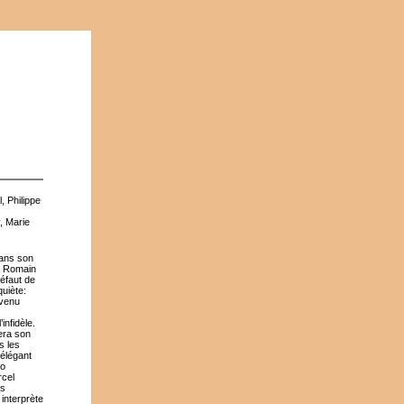
 Philippe
, Marie
dans son
u Romain
défaut de
uiète:
evenu
infidèle.
era son
s les
 élégant
io
rcel
rs
interprète