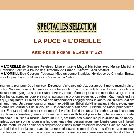
LA PUCE A L'OREILLE
Article publié dans la
Lettre
n° 229
 A L’OREILLE
de Georges Feydeau. Mise en scène Marcel Maréchal avec Marcel Maréchal,
Catherine Ferri et la troupe des Tréteaux de France.
Théâtre Silvia Monfort.
 A L'OREILL
E de Georges Feydeau. Mise en scène Stanislas Nordey avec Christian Esnay
livier Dupuy, Laurent Meininger.
Théâtre de la Colline.
manuel a tout pour être heureux. Directeur d’une société d’assurances, il mène grand train 
ticulier. Sa jeune femme Raymonde est charmante et ses amis, tels le bon docteur Finache o
animent son foyer, sans oublier son neveu Camille, sémillant jeune homme, hélas affligé d’un 
tion handicapant les conversations, puisqu’il ne prononce que les voyelles. Raymonde est inq
qui, jusqu’alors, lui avait prouvé son attachement conjugal dans le secret de l’alcôve, est d
èrement muet. Un paquet compromettant, expédié par l’hôtel du Minet galant à Montretout, jette
dans les tourments de la jalousie. Elle demande à son amie Lucienne de l’aider pour pincer l’
ctor-Emmanuel, injustement soupçonné, il va être jeté dans un vrai cauchemar où il rencontr
oi de neuf? Feydeau, bien sûr! L’oeuvre du vaudevilliste est présente toute l’année sur toute
nçaises. La Puce à l’oreille, écrite en 1907, est l’une des pièces les plus drôles de ce dandy
t mieux que personne nouer une intrigue, jetant des personnages interloqués dans un imbrogl
. Deux metteurs en scène nous régalent de visions diamétralement opposées de l’oeuvre. Ma
a choisi de situer la pièce dans les années cinquante reconstituées. Les décors, aux couleu
, et les costumes, sont d’une franche gaieté. Le metteur en scène aime le jeu des doubles. Il 