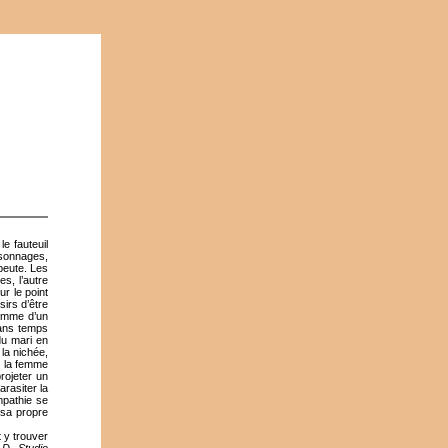
le fauteuil
rsonnages,
peute. Les
s, l’autre
r le point
irs d’être
comme d’un
sans temps
du mari en
la nichée,
r la femme
rojeter un
arasiter la
empathie se
 sa propre
t y trouver
.D.
Studio