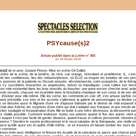
PSYcause(s)2
Article publié dans la
Lettre
n° 393
du 29 février 2016
(s)2
de et avec Josiane Pinson. Mise en scène Gil Galliot.
centre de la scène, de la lumière, du récit, cuir orange, virevoltant et protéiforme. IL, c’est 
 nid des confidences, lieu des métamorphoses, où ELLE va troquer les lunettes de ses pe
es postures de la patiente ou l’écoute amusée, décontenancée, voire exaspérée, de la théra
 s’y succèdent, bravaches ou angoissées, naïves ou impudiques. L’une cultive ses hernie
son vide existentiel dans les bras musclés du boucher, une autre encore cherche avec ardeu
vols sexuels, chacune est écartelée dans le brouhaha chaotique de son corps et de ses dés
 d’exister pour elle-même. Elle les cerne, les commente en voix off, s’en amuse parfois 
lement prévisible. Les tons et les accents s’alternent, la galerie de personnages se décline 
s se dessine aussi le filigrane d’une vie d’épouse bafouée par le démon de midi expansif 
chair plus fraîche, les surprises d’une mère qui doit s’adapter aux frasques et aux envols de 
action soulagée et l’exaspération d’une fille en butte à une mère dévoreuse, la découverte pa
re réalité possible. Comment endosser toutes ces pelures quand le flux des autres vient p
e auquel il n’est pas facile de garder distance, quand tracas et colères personnels viennent p
rence ? Derrière le sourire professionnel et le recul salutaire de la thérapeute, une réelle 
, parce qu’elle aussi est en quête d’elle-même…et se trouvera en faisant tomber les murs de
e convenue.
nson évite avec intelligence et finesse les écueils de la caricature et, parce que chacun peu
rts très intimes de ses désarrois cachés, on rit beaucoup et avec grande tendresse.
A