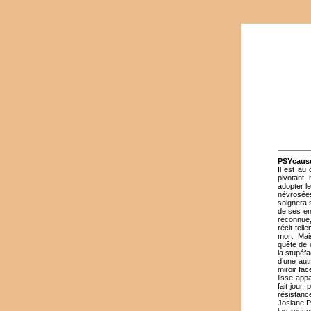
PSYcause
Il est au 
pivotant,
adopter l
névrosées
soignera 
de ses en
reconnue,
récit tel
mort. Mai
quête de 
la stupéf
d’une aut
miroir fac
lisse appa
fait jour
résistanc
Josiane Pi
les resso