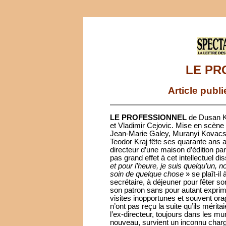
LE PR
Article publ
LE PROFESSIONNEL
de Dusan Ko
et Vladimir Cejovic. Mise en scèn
Jean-Marie Galey, Muranyi Kovacs,
Teodor Kraj fête ses quarante ans a
directeur d’une maison d’édition par
pas grand effet à cet intellectuel d
et pour l’heure, je suis quelqu’un,
soin de quelque chose
» se plaît-il
secrétaire, à déjeuner pour fêter so
son patron sans pour autant exprime
visites inopportunes et souvent or
n’ont pas reçu la suite qu’ils mérita
l’ex-directeur, toujours dans les mu
nouveau, survient un inconnu chargé