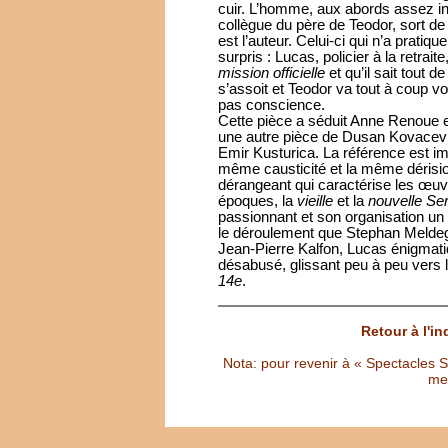
cuir. L’homme, aux abords assez i
collègue du père de Teodor, sort de l
est l’auteur. Celui-ci qui n’a pratiqu
surpris : Lucas, policier à la retrai
mission officielle
et qu’il sait tout 
s’assoit et Teodor va tout à coup voi
pas conscience.
Cette pièce a séduit Anne Renoue et
une autre pièce de Dusan Kovacevi
Emir Kusturica. La référence est i
même causticité et la même dérisio
dérangeant qui caractérise les œuvr
époques, la
vieille
et la
nouvelle Ser
passionnant et son organisation un 
le déroulement que Stephan Melde
Jean-Pierre Kalfon, Lucas énigmatiq
désabusé, glissant peu à peu vers l
14e
.
Retour à l'i
Nota: pour revenir à « Spectacles Sél
met