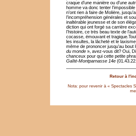
craque d’une manière ou d’une autre
homme va donc tenter l’impossible 
n’ont rien à faire de Molière, jusqu’
l’incompréhension générales et so
inaltérable jeunesse et de son éléga
diction qui ont forgé sa carrière ex
l'histoire, ce très beau texte de l’a
cocasse, émouvant et tragique.Tout 
les insultes, la lâcheté et le laxisme
même de prononcer jusqu’au bout l
du monde
», avez-vous dit? Oui, Di
chanceux pour qui cette petite phra
Gaîté-Montparnasse 14e
(01.43.22
Retour à l'i
Nota: pour revenir à « Spectacles Sél
met