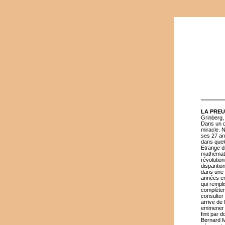
LA PRE
Grinberg,
Dans un q
miracle. N
ses 27 an
dans quelq
Etrange di
mathémati
révolutio
dispariti
dans une a
années en
qui rempl
complètem
consulter
arrive de 
emmener av
finit par 
Bernard M