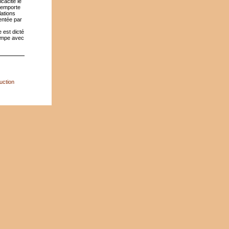
icacité le
 remporte
ations
mentée par
 est dicté
campe avec
uction