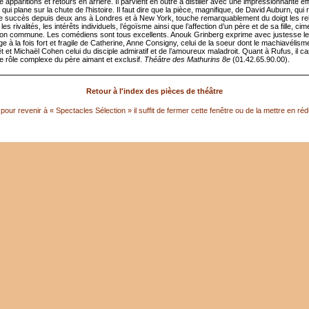
e apparitions et retours en arrière. Il parvient en outre à distiller avec une impressionnante eff
ui plane sur la chute de l’histoire. Il faut dire que la pièce, magnifique, de David Auburn, qui
 succès depuis deux ans à Londres et à New York, touche remarquablement du doigt les rel
, les rivalités, les intérêts individuels, l’égoïsme ainsi que l’affection d’un père et de sa fille, ci
on commune. Les comédiens sont tous excellents. Anouk Grinberg exprime avec justesse le
 à la fois fort et fragile de Catherine, Anne Consigny, celui de la soeur dont le machiavélisme
rêt et Michaël Cohen celui du disciple admiratif et de l’amoureux maladroit. Quant à Rufus, il 
le rôle complexe du père aimant et exclusif.
Théâtre des Mathurins 8e
(01.42.65.90.00).
Retour à l'index des pièces de théâtre
pour revenir à « Spectacles Sélection » il suffit de fermer cette fenêtre ou de la mettre en réd