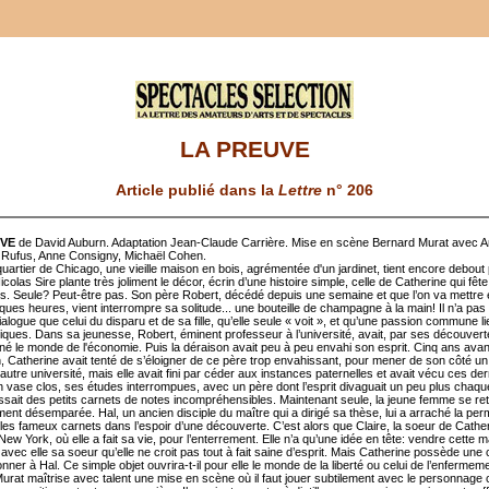
LA PREUVE
Article publié dans la
Lettre
n° 206
UVE
de David Auburn. Adaptation Jean-Claude Carrière. Mise en scène Bernard Murat avec 
 Rufus, Anne Consigny, Michaël Cohen.
uartier de Chicago, une vieille maison en bois, agrémentée d'un jardinet, tient encore debout
icolas Sire plante très joliment le décor, écrin d’une histoire simple, celle de Catherine qui fêt
s. Seule? Peut-être pas. Son père Robert, décédé depuis une semaine et que l’on va mettre 
ues heures, vient interrompre sa solitude... une bouteille de champagne à la main! Il n’a pas 
alogue que celui du disparu et de sa fille, qu’elle seule « voit », et qu’une passion commune lie
ques. Dans sa jeunesse, Robert, éminent professeur à l’université, avait, par ses découvert
nné le monde de l'économie. Puis la déraison avait peu à peu envahi son esprit. Cinq ans avan
on, Catherine avait tenté de s’éloigner de ce père trop envahissant, pour mener de son côté u
utre université, mais elle avait fini par céder aux instances paternelles et avait vécu ces de
 vase clos, ses études interrompues, avec un père dont l’esprit divaguait un peu plus chaque
issait des petits carnets de notes incompréhensibles. Maintenant seule, la jeune femme se re
ent désemparée. Hal, un ancien disciple du maître qui a dirigé sa thèse, lui a arraché la per
 les fameux carnets dans l’espoir d’une découverte. C’est alors que Claire, la soeur de Cather
New York, où elle a fait sa vie, pour l’enterrement. Elle n’a qu’une idée en tête: vendre cette m
ec elle sa soeur qu’elle ne croit pas tout à fait saine d’esprit. Mais Catherine possède une cl
donner à Hal. Ce simple objet ouvrira-t-il pour elle le monde de la liberté ou celui de l’enfermem
urat maîtrise avec talent une mise en scène où il faut jouer subtilement avec le personnage 