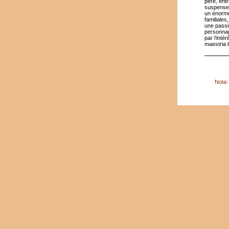
père, entr
suspense q
un énorme
familiales
une passi
personnage
par l’inté
maestria 
Nota: 