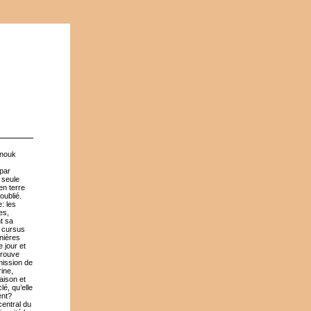
Anouk
 par
e seule
en terre
oublié.
: les
es,
t sa
n cursus
rnières
 jour et
trouve
mission de
ine,
aison et
é, qu’elle
ent?
central du