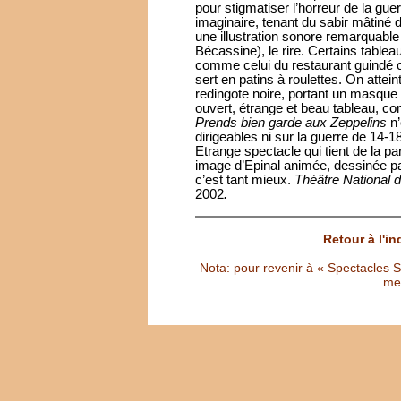
pour stigmatiser l’horreur de la gu
imaginaire, tenant du sabir mâtiné
une illustration sonore remarquable
Bécassine), le rire. Certains tablea
comme celui du restaurant guindé où
sert en patins à roulettes. On atte
redingote noire, portant un masque
ouvert, étrange et beau tableau, 
Prends bien garde aux Zeppelins
n’
dirigeables ni sur la guerre de 14
Etrange spectacle qui tient de la p
image d’Epinal animée, dessinée pa
c’est tant mieux.
Théâtre National d
2002
.
Retour à l'i
Nota: pour revenir à « Spectacles Sél
met