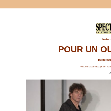
Notre 
POUR UN OU
parmi ceux
Visuels accompagnant l'art
©