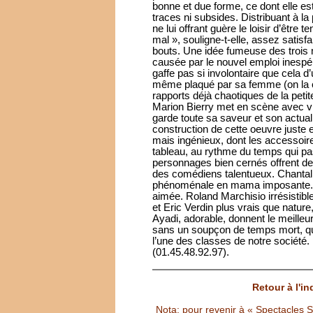
bonne et due forme, ce dont elle es
traces ni subsides. Distribuant à l
ne lui offrant guère le loisir d’être
mal », souligne-t-elle, assez satisf
bouts. Une idée fumeuse des trois m
causée par le nouvel emploi inespéré
gaffe pas si involontaire que cela d
même plaqué par sa femme (on la c
rapports déjà chaotiques de la petite
Marion Bierry met en scène avec vig
garde toute sa saveur et son actuali
construction de cette oeuvre juste 
mais ingénieux, dont les accessoi
tableau, au rythme du temps qui pas
personnages bien cernés offrent de
des comédiens talentueux. Chantal N
phénoménale en mama imposante. Ma
aimée. Roland Marchisio irrésistible
et Eric Verdin plus vrais que nature,
Ayadi, adorable, donnent le meille
sans un soupçon de temps mort, qu
l’une des classes de notre société.
(01.45.48.92.97).
Retour à l'i
Nota: pour revenir à « Spectacles Sél