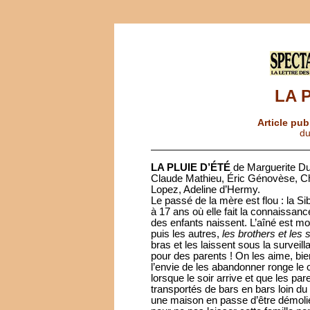
LA 
Article pub
du
LA PLUIE D’ÉTÉ
de Marguerite D
Claude Mathieu, Éric Génovèse, C
Lopez, Adeline d’Hermy.
Le passé de la mère est flou : la Si
à 17 ans où elle fait la connaissance
des enfants naissent. L’aîné est mor
puis les autres,
les brothers et les 
bras et les laissent sous la surveil
pour des parents ! On les aime, bien
l’envie de les abandonner ronge le coe
lorsque le soir arrive et que les par
transportés de bars en bars loin du c
une maison en passe d’être démolie