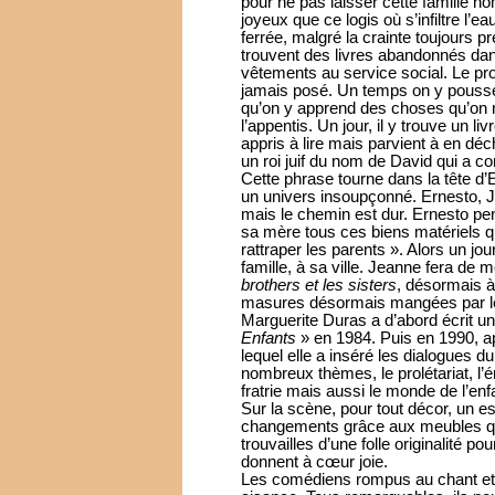
pour ne pas laisser cette famille no
joyeux que ce logis où s’infiltre l’ea
ferrée, malgré la crainte toujours 
trouvent des livres abandonnés dan
vêtements au service social. Le pro
jamais posé. Un temps on y pousse 
qu’on y apprend des choses qu’on n
l’appentis. Un jour, il y trouve un liv
appris à lire mais parvient à en déchif
un roi juif du nom de David qui a 
Cette phrase tourne dans la tête d’Ern
un univers insoupçonné. Ernesto, 
mais le chemin est dur. Ernesto pens
sa mère tous ces biens matériels qu
rattraper les parents ». Alors un jo
famille, à sa ville. Jeanne fera de 
brothers et les sisters
, désormais à
masures désormais mangées par le
Marguerite Duras a d’abord écrit un 
Enfants
» en 1984. Puis en 1990, ap
lequel elle a inséré les dialogues du
nombreux thèmes, le prolétariat, l’ém
fratrie mais aussi le monde de l’enf
Sur la scène, pour tout décor, un es
changements grâce aux meubles que
trouvailles d’une folle originalité p
donnent à cœur joie.
Les comédiens rompus au chant et 