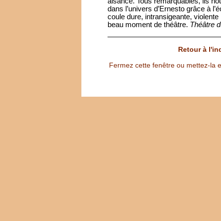
aisance. Tous remarquables, ils nou
dans l’univers d’Ernesto grâce à l’é
coule dure, intransigeante, violen
beau moment de théâtre.
Théâtre d
Retour à l'i
Fermez cette fenêtre ou mettez-la e