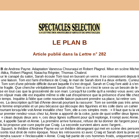
LE PLAN B
Article publié dans la
Lettre
n° 282
 B
de Andrew Payne. Adaptation Vanessa Chouraqui et Robert Plagnol. Mise en scène Mich
 Atika, Robert Plagnol, Natacha Régnier, Thomas Chabrol.
sur le canapé du salon, Sarah écoute Tom tout en buvant un verre. Il se connaissent depuis 
ne liaison. Tom est l’ami d’enfance de Craig, le mari de Sarah dont il a deux enfants. Curieux
. Tom sort d’une période difficile durant laquelle il s’est drogué. Sarah et Craig l’ont aidé à s’en 
este fragile. Que cherche véritablement Sarah chez Tom si ce n’est le sexe ou un besoin de l
e en tout cas que la grossièreté de son mari. Lorsqu’il lui confie qu’il a rendez-vous avec une f
n réjouir mais elle est inquiète même si elle sait d’expérience que la présence d’une fille ch
 temps. Inquiète à l’idée que cette nouvelle liaison puissent prendre sa place, lui retirer ses
es. La description qu’il fait d’Annie devrait pourtant la rassurer: Tom se semble pas très am
ne femme empruntée et un peu bécasse qui découpe des figurines et les colle dans un cahier 
ourtant lorsqu’elle voit Annie installée chez Tom, elle a ces simples mots : « Il faut que tu la vi
ur premier rendez-vous chez lui, Annie a apporté de la coke, juste de quoi sniffer deux lignes
« clean depuis deux ans », ces deux lignes suffisent pour qu’il replonge, il rompt avec Annie
 il appelle Sarah et Annie. La première arrive furieuse, refuse de lui donner de l’argent pour 
is lui propose une cure payée par Craig. La seconde survient alors avec l’argent...
,
Squash
, le théâtre d’Andrew Payne est un théâtre dérangeant qui met en scène des perso
 sortis tout droit de notre époque. Nous les retrouvons ici avec Craig et Sarah dont la proie est
iendra sauver « l’inclassable » Annie. Craig fait partie de ces hommes froids, uniquement p