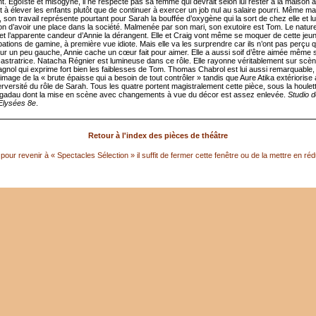
nt. Egoïste et misogyne, il ne respecte pas sa femme qui devrait selon lui rester à la maison à 
 à élever les enfants plutôt que de continuer à exercer un job nul au salaire pourri. Même ma
son travail représente pourtant pour Sarah la bouffée d’oxygène qui la sort de chez elle et l
ion d’avoir une place dans la société. Malmenée par son mari, son exutoire est Tom. Le naturel
 et l’apparente candeur d’Annie la dérangent. Elle et Craig vont même se moquer de cette je
ations de gamine, à première vue idiote. Mais elle va les surprendre car ils n’ont pas perçu 
eur un peu gauche, Annie cache un cœur fait pour aimer. Elle a aussi soif d’être aimée même si
castratrice. Natacha Régnier est lumineuse dans ce rôle. Elle rayonne véritablement sur scèn
agnol qui exprime fort bien les faiblesses de Tom. Thomas Chabrol est lui aussi remarquable
’image de la « brute épaisse qui a besoin de tout contrôler » tandis que Aure Atika extériorise
erversité du rôle de Sarah. Tous les quatre portent magistralement cette pièce, sous la houlet
gadau dont la mise en scène avec changements à vue du décor est assez enlevée.
Studio 
lysées 8e
.
Retour à l'index des pièces de théâtre
pour revenir à « Spectacles Sélection » il suffit de fermer cette fenêtre ou de la mettre en réd