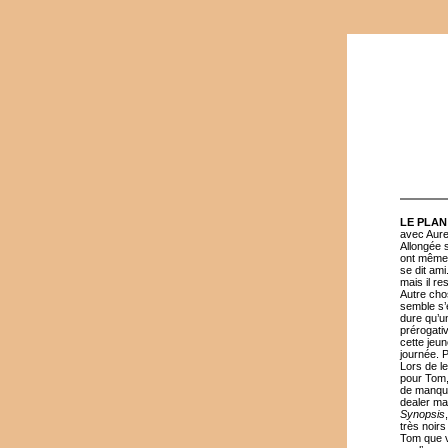
LE PLAN
avec Aure
Allongée 
ont même u
se dit ami
mais il r
Autre chos
semble s’e
dure qu’un
prérogativ
cette jeu
journée. P
Lors de le
pour Tom, 
de manque,
dealer ma
Synopsis
très noirs
Tom que v