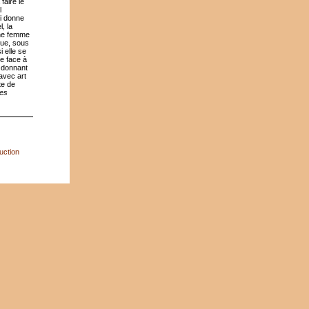
faire le
l
ui donne
, la
une femme
que, sous
 elle se
e face à
, donnant
 avec art
te de
des
uction