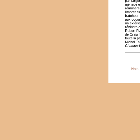
par l’arge
ménage et
rémunéré, 
l’impress
fraîcheur
aux occup
un extéri
révèlera 
Robert Pl
de Craig l
toute la p
Michel Fa
Champs-E
Nota: 