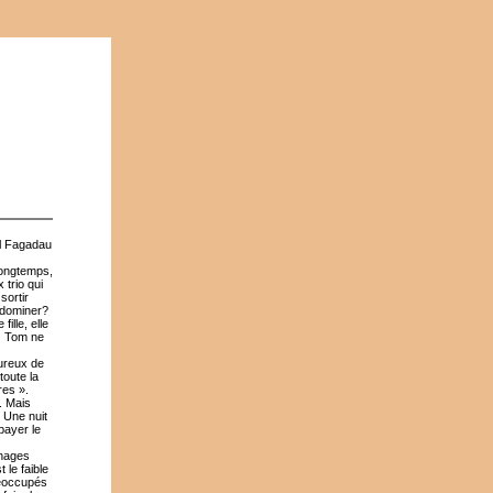
el Fagadau
longtemps,
 trio qui
sortir
e dominer?
ille, elle
ez Tom ne
oureux de
toute la
res ».
. Mais
. Une nuit
payer le
nnages
 le faible
réoccupés