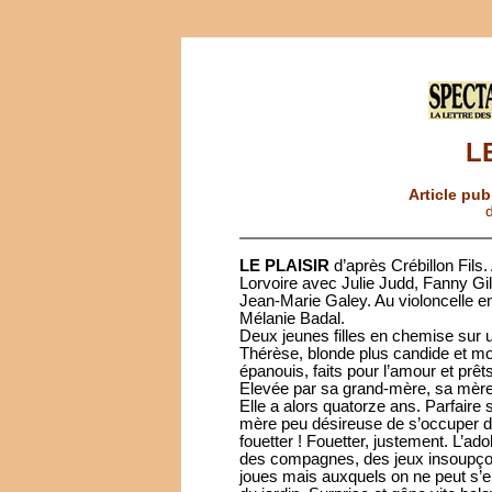
L
Article pub
d
LE PLAISIR
d’après Crébillon Fils
Lorvoire avec Julie Judd, Fanny Gi
Jean-Marie Galey. Au violoncelle e
Mélanie Badal.
Deux jeunes filles en chemise sur un
Thérèse, blonde plus candide et mo
épanouis, faits pour l’amour et prêt
Elevée par sa grand-mère, sa mère 
Elle a alors quatorze ans. Parfaire 
mère peu désireuse de s’occuper de 
fouetter ! Fouetter, justement. L’a
des compagnes, des jeux insoupçon
joues mais auxquels on ne peut s’e