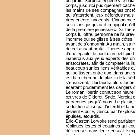
du jardin. Surprise et gêne vite ba
corps, jusqu’ici pudiquement cachée, 
les mains de ses compagnes ont tôt 
qui s’attardent, jeux défendus mais
rires encore innocents. L’innocenc
seize ans jusqu’au lit conjugal qu’
de la première jeunesse ». Si Thérè
corps lui offre, personne ne l’a pré
l’homme qui se glisse à ses côtés,
avant de s’endormir. Au matin, sa m
de cet assaut brutal. Thérèse appre
d’une épaule, le bout d’un petit pi
inaperçus aux yeux experts des che
aristocrates, afin de compléter la l
beaucoup sur les liens véritables q
qui se tissent entre eux, dans une s
est la recherche du plaisir de la sé
s’ensuivent. Il lui faudra alors tâch
écartant prudemment les dangers d
Le roman libertin connut son heure d
œuvres de Diderot, Sade, Nerciat ou
parvenues jusqu’à nous. Le plaisir, C
séduction attisé par l’interdit et la 
devient « oui », vaincu par l’explos
épuisés, étourdis.
Eric-Gaston Lorvoire rend parfaitem
répliques lestes et coquines qui c
délicieuses dans leur sensualité e