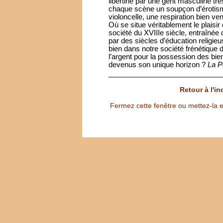
libertine par une gent masculine tr
chaque scène un soupçon d’érotisme
violoncelle, une respiration bien ve
Où se situe véritablement le plaisi
société du XVIIIe siècle, entraînée d
par des siècles d’éducation religie
bien dans notre société frénétique
l’argent pour la possession des bien
devenus son unique horizon ?
La P
Retour à l'i
Fermez cette fenêtre ou mettez-la e