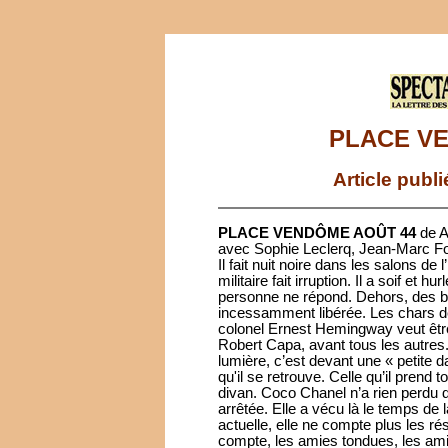
PLACE VE
Article publ
PLACE VENDÔME AOÛT 44
de A
avec Sophie Leclerq, Jean-Marc F
Il fait nuit noire dans les salons de l’
militaire fait irruption. Il a soif et 
personne ne répond. Dehors, des b
incessamment libérée. Les chars de 
colonel Ernest Hemingway veut être
Robert Capa, avant tous les autres. M
lumière, c’est devant une « petite d
qu'il se retrouve. Celle qu’il prend 
divan. Coco Chanel n’a rien perdu d
arrêtée. Elle a vécu là le temps de
actuelle, elle ne compte plus les ré
compte, les amies tondues, les ami