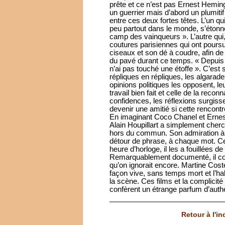
prête et ce n’est pas Ernest Hemin
un guerrier mais d’abord un plumit
entre ces deux fortes têtes. L’un q
peu partout dans le monde, s’étonne
camp des vainqueurs ». L’autre qui
coutures parisiennes qui ont poursu
ciseaux et son dé à coudre, afin de 
du pavé durant ce temps. « Depuis c
n’ai pas touché une étoffe ». C’est s
répliques en répliques, les algarade
opinions politiques les opposent, le
travail bien fait et celle de la rec
confidences, les réflexions surgisse
devenir une amitié si cette rencontre
En imaginant Coco Chanel et Ernes
Alain Houpillart a simplement che
hors du commun. Son admiration à l
détour de phrase, à chaque mot. C
heure d’horloge, il les a fouillées d
Remarquablement documenté, il corr
qu’on ignorait encore. Martine Cost
façon vive, sans temps mort et l’h
la scène. Ces films et la complicité
confèrent un étrange parfum d’authe
Retour à l'i