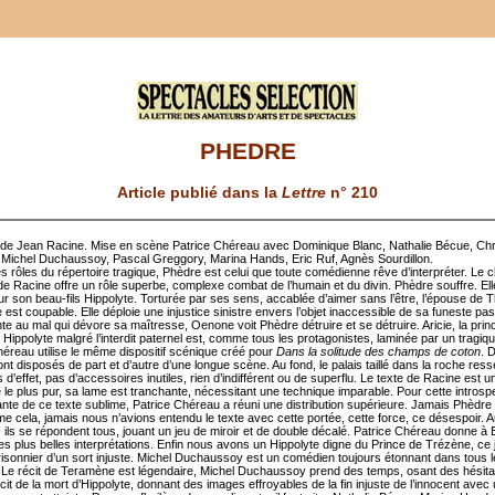
PHEDRE
Article publié dans la
Lettre
n° 210
de Jean Racine. Mise en scène Patrice Chéreau avec Dominique Blanc, Nathalie Bécue, Chr
Michel Duchaussoy, Pascal Greggory, Marina Hands, Eric Ruf, Agnès Sourdillon.
s rôles du répertoire tragique, Phèdre est celui que toute comédienne rêve d’interpréter. Le c
de Racine offre un rôle superbe, complexe combat de l’humain et du divin. Phèdre souffre. El
ur son beau-fils Hippolyte. Torturée par ses sens, accablée d’aimer sans l’être, l’épouse de 
le est coupable. Elle déploie une injustice sinistre envers l’objet inaccessible de sa funeste pa
te au mal qui dévore sa maîtresse, Oenone voit Phèdre détruire et se détruire. Aricie, la pri
Hippolyte malgré l’interdit paternel est, comme tous les protagonistes, laminée par un tragiqu
héreau utilise le même dispositif scénique créé pour
Dans la solitude des champs de coton
. 
nt disposés de part et d’autre d’une longue scène. Au fond, le palais taillé dans la roche res
 d’effet, pas d’accessoires inutiles, rien d’indifférent ou de superflu. Le texte de Racine est 
ge le plus pur, sa lame est tranchante, nécessitant une technique imparable. Pour cette introsp
nte de ce texte sublime, Patrice Chéreau a réuni une distribution supérieure. Jamais Phèdre 
e cela, jamais nous n’avions entendu le texte avec cette portée, cette force, ce désespoir. 
, ils se répondent tous, jouant un jeu de miroir et de double décalé. Patrice Chéreau donne à 
ses plus belles interprétations. Enfin nous avons un Hippolyte digne du Prince de Trézène, ce
sonnier d’un sort injuste. Michel Duchaussoy est un comédien toujours étonnant dans tous l
. Le récit de Teramène est légendaire, Michel Duchaussoy prend des temps, osant des hésita
cit de la mort d’Hippolyte, donnant des images effroyables de la fin injuste de l’innocent avec