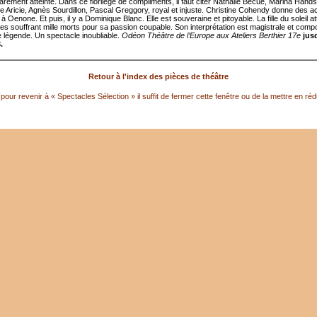
rarement atteinte. Dans ce florilège de compliments, il faut citer Nathalie Bécue, Marina Hands
 Aricie, Agnès Sourdillon, Pascal Greggory, royal et injuste. Christine Cohendy donne des a
à Oenone. Et puis, il y a Dominique Blanc. Elle est souveraine et pitoyable. La fille du soleil at
res souffrant mille morts pour sa passion coupable. Son interprétation est magistrale et com
 légende. Un spectacle inoubliable.
Odéon Théâtre de l’Europe aux Ateliers Berthier 17e
jus
.
Retour à l'index des pièces de théâtre
pour revenir à « Spectacles Sélection » il suffit de fermer cette fenêtre ou de la mettre en réd