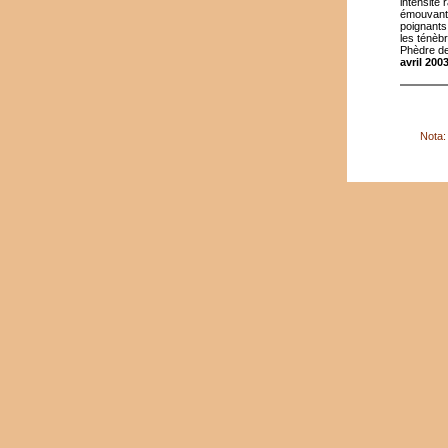
intensité 
émouvante
poignants 
les ténèb
Phèdre de
avril 2003
Nota: 