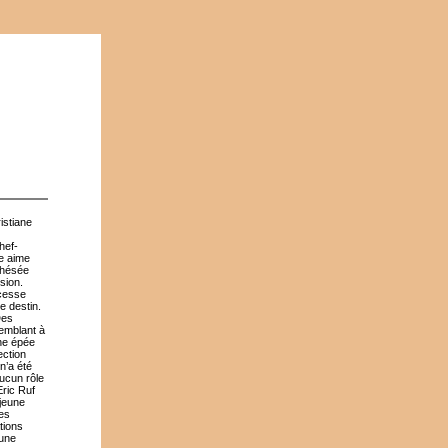
istiane
hef-
le aime
Thésée
ssion.
ncesse
e destin.
Des
semblant à
une épée
ection
n’a été
Aucun rôle
Eric Ruf
 jeune
es
tions
 une