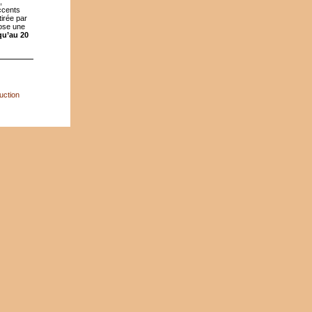
,
ccents
tirée par
pose une
qu’au 20
uction