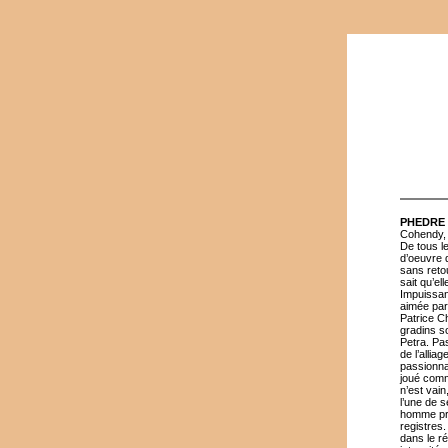
PHEDRE
Cohendy, 
De tous le
d’oeuvre 
sans reto
sait qu’el
Impuissan
aimée par 
Patrice C
gradins so
Petra. Pas
de l’allia
passionna
joué comm
n’est vain
l’une de 
homme pri
registres
dans le ré