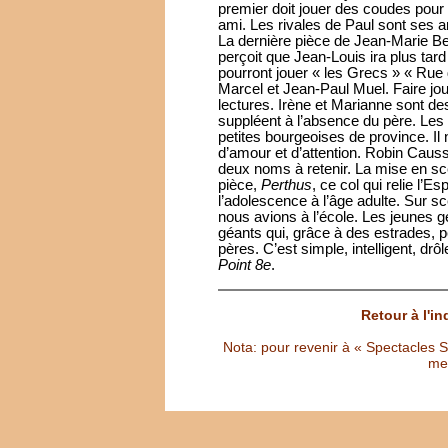
premier doit jouer des coudes pour
ami. Les rivales de Paul sont ses 
La dernière pièce de Jean-Marie Be
perçoit que Jean-Louis ira plus tar
pourront jouer « les Grecs » « Rue
Marcel et Jean-Paul Muel. Faire j
lectures. Irène et Marianne sont des
suppléent à l’absence du père. Le
petites bourgeoises de province. Il
d’amour et d’attention. Robin Causs
deux noms à retenir. La mise en scè
pièce,
Perthus
, ce col qui relie l’E
l’adolescence à l’âge adulte. Sur
nous avions à l’école. Les jeunes g
géants qui, grâce à des estrades, 
pères. C’est simple, intelligent, dr
Point 8e
.
Retour à l'i
Nota: pour revenir à « Spectacles Sél
met