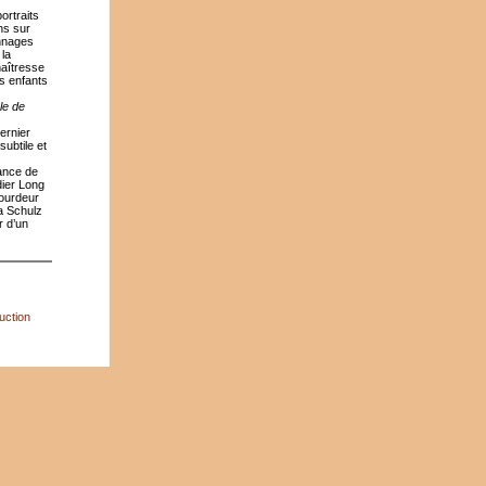
ortraits
ns sur
onnages
 la
maîtresse
es enfants
le de
ernier
subtile et
tance de
dier Long
lourdeur
a Schulz
r d’un
uction