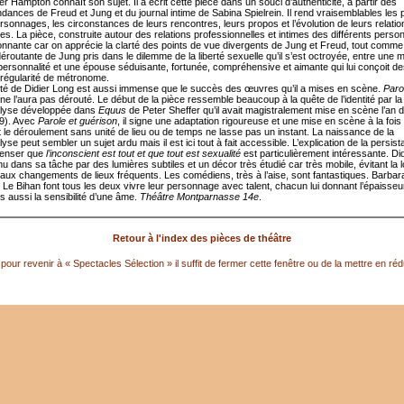
r Hampton connaît son sujet. Il a écrit cette pièce dans un souci d’authenticité, à partir des
ances de Freud et Jung et du journal intime de Sabina Spielrein. Il rend vraisemblables les p
rsonnages, les circonstances de leurs rencontres, leurs propos et l’évolution de leurs relatio
es. La pièce, construite autour des relations professionnelles et intimes des différents pers
onnante car on apprécie la clarté des points de vue divergents de Jung et Freud, tout comme
déroutante de Jung pris dans le dilemme de la liberté sexuelle qu’il s’est octroyée, entre une 
e personnalité et une épouse séduisante, fortunée, compréhensive et aimante qui lui conçoit d
régularité de métronome.
été de Didier Long est aussi immense que le succès des œuvres qu’il a mises en scène.
Paro
ne l’aura pas dérouté. Le début de la pièce ressemble beaucoup à la quête de l’identité par la
lyse développée dans
Equus
de Peter Sheffer qu’il avait magistralement mise en scène l’an d
9). Avec
Parole et guérison
, il signe une adaptation rigoureuse et une mise en scène à la fois 
nt le déroulement sans unité de lieu ou de temps ne lasse pas un instant. La naissance de la
se peut sembler un sujet ardu mais il est ici tout à fait accessible. L’explication de la persis
penser que
l’inconscient est tout et que tout est sexualité
est particulièrement intéressante. Di
u dans sa tâche par des lumières subtiles et un décor très étudié car très mobile, évitant la 
 aux changements de lieux fréquents. Les comédiens, très à l’aise, sont fantastiques. Barbar
 Le Bihan font tous les deux vivre leur personnage avec talent, chacun lui donnant l’épaisseu
s aussi la sensibilité d’une âme.
Théâtre Montparnasse 14e
.
Retour à l'index des pièces de théâtre
pour revenir à « Spectacles Sélection » il suffit de fermer cette fenêtre ou de la mettre en réd