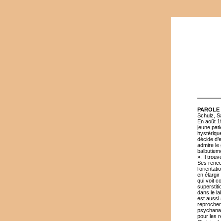
PAROLE
Schulz, S
En août 19
jeune pat
hystérique
décide d’
admire le 
balbutiem
». Il tro
Ses renco
l’orientat
en élargir
qui voit 
superstiti
dans le la
est aussi 
reprocher
psychanaly
pour les 