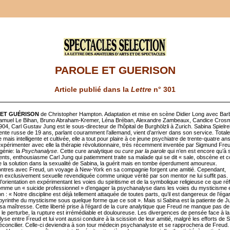
PAROLE ET GUERISON
Article publié dans la
Lettre
n° 301
 ET GUÉRISON
de Christopher Hampton. Adaptation et mise en scène Didier Long avec Bar
amuel Le Bihan, Bruno Abraham-Kremer, Léna Bréban, Alexandre Zambeaux, Candice Crosm
04, Carl Gustav Jung est le sous-directeur de l’hôpital de Burghölzli à Zurich. Sabina Spielre
iente russe de 19 ans, parlant couramment l’allemand, vient d’arriver dans son service. Total
 mais intelligente et cultivée, elle a tout pour plaire à ce jeune psychiatre de trente-quatre ans
expérimenter avec elle la thérapie révolutionnaire, très récemment inventée par Sigmund Freud
génie: la
Psychanalyse
. Cette cure analytique ou
cure par la parole
qui n’en est encore qu’à 
ents, enthousiasme Carl Jung qui patiemment traite sa malade qui se dit « sale, obscène et
uve la solution dans la sexualité de Sabina, la guérit mais en tombe éperdument amoureux.
ntres avec Freud, un voyage à New-York en sa compagnie forgent une amitié. Cependant,
ion exclusivement sexuelle revendiquée comme unique vérité par son mentor ne lui suffit pas. 
 l’orientation en expérimentant les voies du spiritisme et de la symbolique religieuse ce que r
comme un « suicide professionnel » d’engager la psychanalyse dans les voies du mysticisme e
on : « Notre discipline est déjà tellement attaquée de toutes parts, qu’il est dangereux de l’éga
byrinthe du mysticisme sous quelque forme que ce soit ». Mais si Sabina est la patiente de Ju
sa maîtresse. Cette liberté prise à l’égard de la cure analytique que Freud ne manque pas de 
 le perturbe, la rupture est irrémédiable et douloureuse. Les divergences de pensée face à la
se entre Freud et lui vont aussi conduire à la scission de leur amitié, malgré les efforts de 
réconcilier. Celle-ci deviendra à son tour médecin psychanalyste et se rapprochera de Freud.