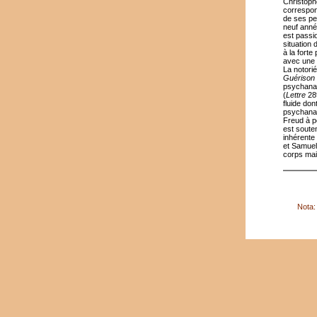
Christophe
correspond
de ses pe
neuf anné
est passi
situation 
à la fort
avec une 
La notori
Guérison
psychana
(
Lettre
28
fluide do
psychanaly
Freud à 
est souten
inhérente
et Samuel
corps mai
Nota: 