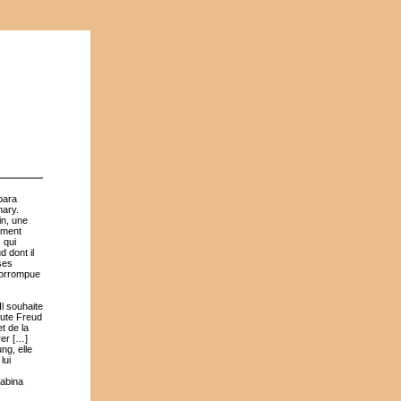
bara
ary.
in, une
ement
 qui
 dont il
ses
 corrompue
Il souhaite
éfute Freud
t de la
rer […]
ng, elle
lui
Sabina