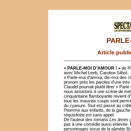
PARLE
Article publ
« PARLE-MOI D’AMOUR ! »
de Ph
avec Michel Leeb, Caroline Silhol.
« Parle-moi d’amour, dis-moi des ch
pronom près les paroles d’une très 
Claudel pourrait plutôt titrer « Par
nous assistons à une scène de mén
cinquantaine flamboyante revient d’
tous les mauvais coups sont permi
du cyanure. Tout est passé au cribl
l’homme aux enfants, de la gauche ca
réquisitoire est sans appel.
De l’auteur des romans
Les âmes g
pas à une comédie aussi enlevée. P
personnages issus de la planète Bob