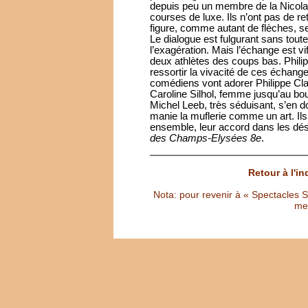
depuis peu un membre de la Nicolas
courses de luxe. Ils n’ont pas de ret
figure, comme autant de flèches, se
Le dialogue est fulgurant sans tout
l’exagération. Mais l’échange est v
deux athlètes des coups bas. Philipp
ressortir la vivacité de ces échang
comédiens vont adorer Philippe Clau
Caroline Silhol, femme jusqu’au bout
Michel Leeb, très séduisant, s’en d
manie la muflerie comme un art. Ils 
ensemble, leur accord dans les dés
des Champs-Elysées 8e
.
Retour à l'i
Nota: pour revenir à « Spectacles Sél
met