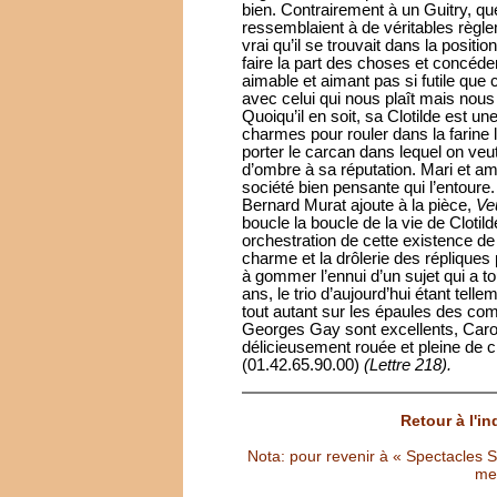
bien. Contrairement à un Guitry, qu
ressemblaient à de véritables règlem
vrai qu’il se trouvait dans la posit
faire la part des choses et concéder
aimable et aimant pas si futile que 
avec celui qui nous plaît mais nous
Quoiqu’il en soit, sa Clotilde est u
charmes pour rouler dans la farine 
porter le carcan dans lequel on veut 
d’ombre à sa réputation. Mari et a
société bien pensante qui l’entoure.
Bernard Murat ajoute à la pièce,
Ve
boucle la boucle de la vie de Clotil
orchestration de cette existence de 
charme et la drôlerie des réplique
à gommer l’ennui d’un sujet qui a 
ans, le trio d’aujourd’hui étant tel
tout autant sur les épaules des com
Georges Gay sont excellents, Caroli
délicieusement rouée et pleine de
(01.42.65.90.00)
(Lettre 218).
Retour à l'i
Nota: pour revenir à « Spectacles Sél
met