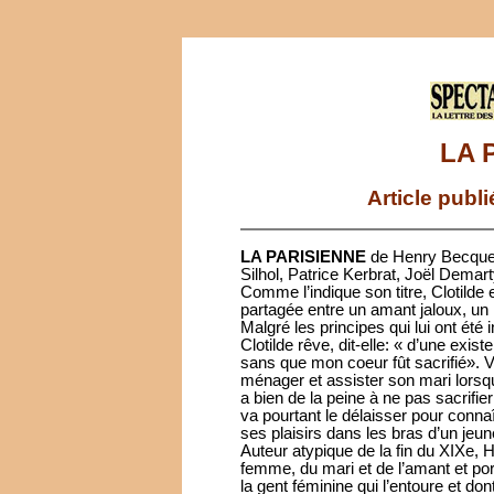
LA 
Article publ
LA PARISIENNE
de Henry Becque.
Silhol, Patrice Kerbrat, Joël Demar
Comme l’indique son titre, Clotilde 
partagée entre un amant jaloux, un
Malgré les principes qui lui ont été
Clotilde rêve, dit-elle: « d’une exi
sans que mon coeur fût sacrifié». Va
ménager et assister son mari lorsq
a bien de la peine à ne pas sacrifie
va pourtant le délaisser pour conna
ses plaisirs dans les bras d’un jeu
Auteur atypique de la fin du XIXe, 
femme, du mari et de l’amant et po
la gent féminine qui l’entoure et don