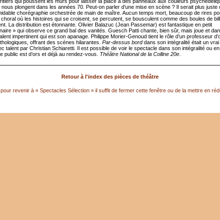
éritiers qui poussent les murs pour laisser la place à des panneaux aux couleurs psychédéliq
nous plongent dans les années 70. Peut-on parler d’une mise en scène ? Il serait plus juste 
midable chorégraphie orchestrée de main de maître. Aucun temps mort, beaucoup de rires po
 choral où les histoires qui se croisent, se percutent, se bousculent comme des boules de bil
t. La distribution est étonnante. Olivier Balazuc (Jean Passemar) est fantastique en petit
nnaire » qui observe ce grand bal des vanités. Guesch Patti chante, bien sûr, mais joue et d
alent impertinent qui est son apanage. Philippe Morier-Genoud tient le rôle d’un professeur d
thologiques, offrant des scènes hilarantes.
Par-dessus bord
dans son intégralité était un vrai d
c talent par Christian Schiaretti. Il est possible de voir le spectacle dans son intégralité ou e
Le public est d’ors et déjà au rendez-vous.
Théâtre National de la Colline 20e
.
Retour à l'index des pièces de théâtre
pour revenir à « Spectacles Sélection » il suffit de fermer cette fenêtre ou de la mettre en réd