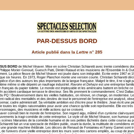
PAR-DESSUS BORD
Article publié dans la
Lettre
n° 285
SSUS BORD
de Michel Vinaver. Mise en scène Christian Schiaretti avec trente comédiens don
Philippe Morier-Genoud, Guesch Patti, Dimitri Rataud et les musiciens de l’Ensemble In & Out
ent. La pièce fleuve de Michel Vinaver est jouée dans son intégralité. Ecrite entre 1967 et 19
que six heures. En 1973, Roger Planchon monte une version courte. Christian Schiaretti déc
pièce d’un des auteurs les plus importants de la langue française. Malgré le titre, il ne s’agit 
itime même si elle dépeint un naufrage industriel.
Ravoire et Dehaze
est une entreprise famili
 français du papier toilette. Le monde est impitoyable et les américains battent en brèche ce
 Un accident cardiaque terrasse le directeur. Ses fils prennent le commandement. C’est Dallas
u PQ ! Bouleversement dans les vieilles habitudes, on rénove, on change, on modernise. Le
t radical des mentalités et des destins de tout le personnel de l’entreprise est analysé, obs
mar, cadre administratif. Sa véritable ambition est d’écrire pour le théâtre. Jean écrit une p
 de toutes les règles raisonnables pour avoir une chance qu'elle soit représentée. Elle est très
ersonnages, des musiciens et mille actions qui se croisent.
naver connaît bien le monde de l’entreprise. Son regard aigu, mâtiné d’un cynisme clairvoyant
uvements la tragi-comédie de cette entreprise. Le style vif de Michel Vinaver, son humour po
es scènes hilarantes de la comédie humaine et de ses petites lâchetés dans cette course au p
Schiaretti fait un vrai spectacle de théâtre public, osant la durée, la multitude de comédiens e
une grande machine théâtrale. Les décors de Renaud de Fontainieu et Fanny Gamet sont t
 de l’univers d’une vieille entreprise dont les murs sont des cartons empilés, au coup de jeu