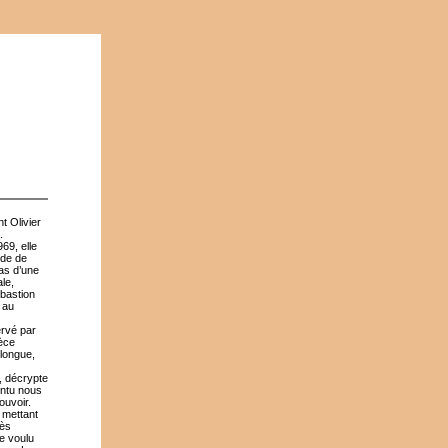
t Olivier
.
69, elle
ide de
pas d’une
ale,
 bastion
 au
ervé par
ièce
 longue,
, décrypte
intu nous
ouvoir.
t mettant
rès
ne voulu