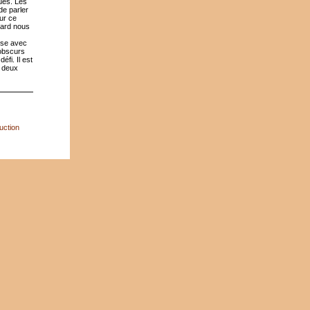
ues. Les
de parler
ur ce
lard nous
anse avec
’obscurs
éfi. Il est
n deux
uction