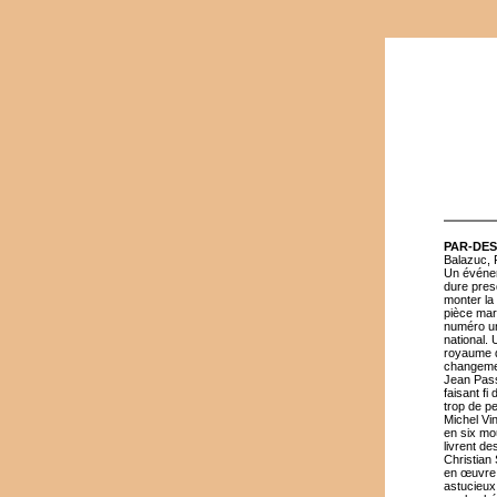
PAR-DE
Balazuc, 
Un événem
dure pres
monter la 
pièce mar
numéro un
national.
royaume d
changemen
Jean Passe
faisant fi
trop de p
Michel Vi
en six mo
livrent d
Christian 
en œuvre 
astucieux,