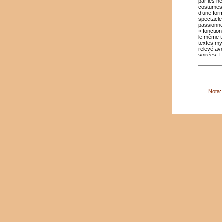
par les h
costumes 
d’une for
spectacle
passionnen
« fonctio
le même t
textes my
relevé ave
soirées. 
Nota: 