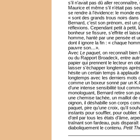
s’il n’avait pas dû aller reconnaîtr
Maurice et même s’il n’était pas seu
se rendre à l’évidence: le monde est
« sont des grands trous noirs dans 
Bernard, c’est son prénom, est un g
réflexions. Cependant petit à petit,
bonheur se fissure, s’effrite et la
homme, hanté par une pensée et un
dont il ignore la fin : « chaque homme
pauvre son…».
Avec
Le paquet
, on reconnaît bien 
ou du Rapport Broadeck, entre aut
papier qui prennent le lecteur en o
laisser s’échapper longtemps après 
hésite un certain temps à applaudir
longtemps avec les derniers mots d
comme un boxeur sonné par un K.O. 
d’une intense sensibilité tout comm
monologuant, Bernard retire son par
une chemise tachée, un maillot de 
oignon, il déshabille son corps com
paquet, pire qu’une croix, qu’il sou
instants pour souffler, pour oublier
d’œil par tous les états d’âme, arp
traînant son fardeau, puis disparaît
diaboliquement le contenu.
Petit Th