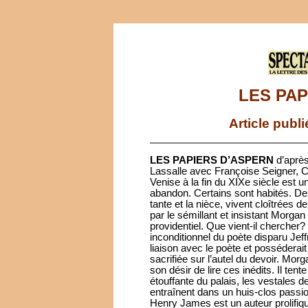
LES PAP
Article publ
LES PAPIERS D’ASPERN
d’aprè
Lassalle avec Françoise Seigner, 
Venise à la fin du XIXe siècle est un
abandon. Certains sont habités. Deu
tante et la nièce, vivent cloîtrées d
par le sémillant et insistant Morgan
providentiel. Que vient-il chercher?
inconditionnel du poète disparu Jeff
liaison avec le poète et posséderait
sacrifiée sur l’autel du devoir. Mor
son désir de lire ces inédits. Il tent
étouffante du palais, les vestales de
entraînent dans un huis-clos passio
Henry James est un auteur prolifiq