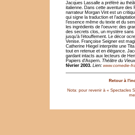
Jacques Lassalle a préféré au théât
italienne. Dans cette aventure des P
narrateur Morgan Vint est un critiq
qui signe la traduction et l’adaptat
l’essence même du texte et du sens
les ingrédients de l’oeuvre: des gra
des secrets clos, un mystère sans 
jusqu’à l’étouffement. Le décor ocr
Venise. Françoise Seigner est magis
Catherine Hiegel interprète une Ti
tout en retenue et en élégance. Ja
gardant intacts aux lecteurs de He
Papiers d’Aspern.
Théâtre du Vieu
février 2003.
Lien:
www.comedie-fra
Retour à l'i
Nota: pour revenir à « Spectacles Sél
met