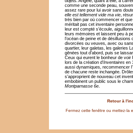
objets. Angèle, quant à elle, a carr
comme une seconde peau, souvenir
assez rare pour lui avoir sans dout
elle est tellement vide ma vie
, résu
très bien par où commencer et que 
méritait pas cet inventaire personn
leur est compté s’écoule, aiguillonné
leurs mémoires et laissent peu à pe
l’océan de peine et de désillusions
divorcées ou veuves, avec ou sans 
quartier, leur galetas, les galeries 
gênées tout d’abord, puis se laissan
Ceux qui eurent le bonheur de voir 
lors de la création d’
Inventaires
en 1
aussi dynamiques, recommencer l’av
de chacune reste inchangée. Drôles
s’approprient de nouveau cet invent
embobinent un public sous le charm
Montparnasse 6e
.
Retour à l'i
Fermez cette fenêtre ou mettez-la e