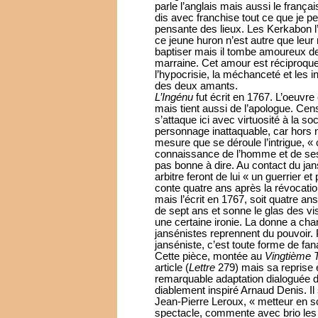
parle l’anglais mais aussi le franç
dis avec franchise tout ce que je p
pensante des lieux. Les Kerkabon l’i
ce jeune huron n’est autre que leur n
baptiser mais il tombe amoureux de
marraine. Cet amour est réciproqu
l’hypocrisie, la méchanceté et les i
des deux amants.
L’Ingénu
fut écrit en 1767. L’oeuvre 
mais tient aussi de l’apologue. Cens
s’attaque ici avec virtuosité à la s
personnage inattaquable, car hors 
mesure que se déroule l’intrigue, «
connaissance de l’homme et de ses m
pas bonne à dire. Au contact du jan
arbitre feront de lui « un guerrier et
conte quatre ans après la révocatio
mais l’écrit en 1767, soit quatre ans
de sept ans et sonne le glas des vi
une certaine ironie. La donne a cha
jansénistes reprennent du pouvoir. P
janséniste, c’est toute forme de fa
Cette pièce, montée au
Vingtième 
article (
Lettre
279) mais sa reprise e
remarquable adaptation dialoguée 
diablement inspiré Arnaud Denis. I
Jean-Pierre Leroux, « metteur en s
spectacle, commente avec brio les 