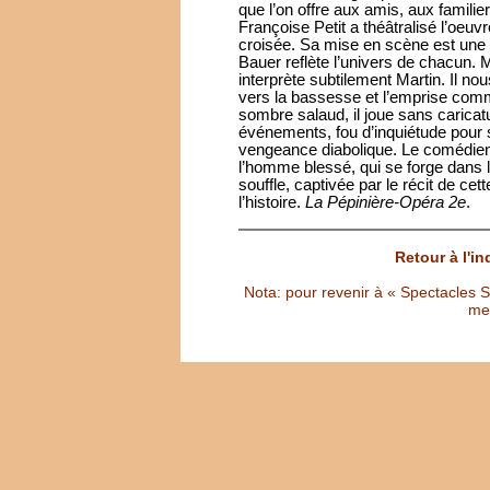
que l’on offre aux amis, aux familie
Françoise Petit a théâtralisé l’oeuvr
croisée. Sa mise en scène est une 
Bauer reflète l’univers de chacun.
interprète subtilement Martin. Il no
vers la bassesse et l’emprise comma
sombre salaud, il joue sans caricatu
événements, fou d’inquiétude pour s
vengeance diabolique. Le comédien f
l’homme blessé, qui se forge dans l
souffle, captivée par le récit de ce
l’histoire.
La Pépinière-Opéra 2e
.
Retour à l'i
Nota: pour revenir à « Spectacles Sél
met