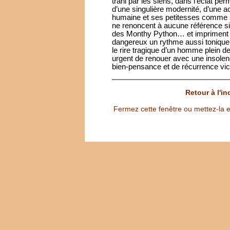
trahi par les siens, dans l’éclat pe
d’une singulière modernité, d’une a
humaine et ses petitesses comme s
ne renoncent à aucune référence sign
des Monthy Python… et impriment à
dangereux un rythme aussi tonique 
le rire tragique d’un homme plein de
urgent de renouer avec une insolenc
bien-pensance et de récurrence v
Retour à l'i
Fermez cette fenêtre ou mettez-la e