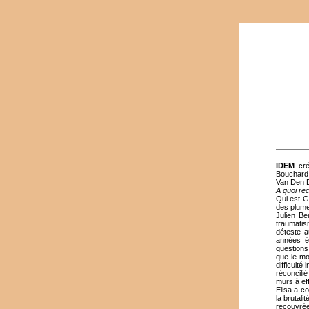
IDEM
cr
Bouchard 
Van Den 
A quoi re
Qui est G
des plume
Julien Be
traumatism
déteste a
années é
questions
que le mo
difficulté
réconcili
murs à eff
Elisa a co
la brutali
recouvrée 