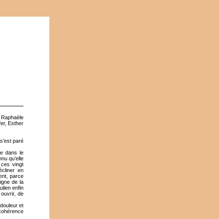
 Raphaèle
er, Esther
s’est paré
re dans le
nnu qu’elle
 ces vingt
cliner en
ent, parce
igne de la
ulien enfin
ouvrir, de
 douleur et
, cohérence