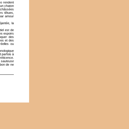
éo rendent
 un chaton
Enchâssées
rs têtues,
 par amour
jantée, la
iel est de
es espoirs
oquer des
res et des
réelles ou
onologique
 parfois à
réticence.
e sauteuse
 bon de ne