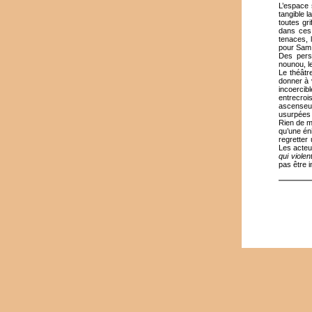
L’espace 
tangible 
toutes gr
dans ces 
tenaces, 
pour Sam, 
Des perso
nounou, l
Le théâtr
donner à 
incoerci
entrecroi
ascenseur
usurpées s
Rien de m
qu’une én
regretter
Les acteu
qui violent
pas être 