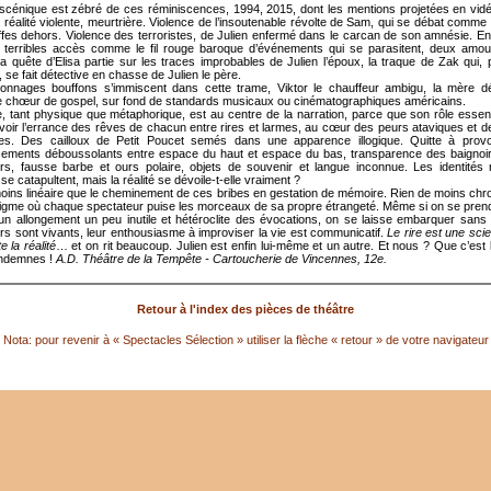
scénique est zébré de ces réminiscences, 1994, 2015, dont les mentions projetées en vid
la réalité violente, meurtrière. Violence de l’insoutenable révolte de Sam, qui se débat comme
iffes dehors. Violence des terroristes, de Julien enfermé dans le carcan de son amnésie. 
terribles accès comme le fil rouge baroque d’événements qui se parasitent, deux amou
la quête d’Elisa partie sur les traces improbables de Julien l’époux, la traque de Zak qui,
se fait détective en chasse de Julien le père.
nnages bouffons s’immiscent dans cette trame, Viktor le chauffeur ambigu, la mère dé
e chœur de gospel, sur fond de standards musicaux ou cinématographiques américains.
e, tant physique que métaphorique, est au centre de la narration, parce que son rôle essent
voir l’errance des rêves de chacun entre rires et larmes, au cœur des peurs ataviques et d
bles. Des cailloux de Petit Poucet semés dans une apparence illogique. Quitte à prov
sements déboussolants entre espace du haut et espace du bas, transparence des baignoi
s, fausse barbe et ours polaire, objets de souvenir et langue inconnue. Les identités 
e catapultent, mais la réalité se dévoile-t-elle vraiment ?
oins linéaire que le cheminement de ces bribes en gestation de mémoire. Rien de moins chr
igme où chaque spectateur puise les morceaux de sa propre étrangeté. Même si on se prend
 un allongement un peu inutile et hétéroclite des évocations, on se laisse embarquer sans 
rs sont vivants, leur enthousiasme à improviser la vie est communicatif.
Le rire est une sci
e la réalité
… et on rit beaucoup. Julien est enfin lui-même et un autre. Et nous ? Que c’est
indemnes !
A.D. Théâtre de la Tempête - Cartoucherie de Vincennes, 12e.
Retour à l'index des pièces de théâtre
Nota: pour revenir à « Spectacles Sélection » utiliser la flèche « retour » de votre navigateur