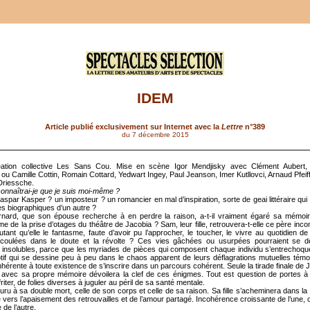
IDEM
Article publié exclusivement sur Internet avec la
Lettre
n°
389
du 7 décembre 2015
éation collective Les Sans Cou. Mise en scène Igor Mendjisky avec Clément Aubert,
ou Camille Cottin, Romain Cottard, Yedwart Ingey, Paul Jeanson, Imer Kutllovci, Arnaud Pfeiff
Driessche.
connaîtrai-je que je suis moi-même ?
aspar Kasper ? un imposteur ? un romancier en mal d’inspiration, sorte de geai littéraire qui 
s biographiques d’un autre ?
rnard, que son épouse recherche à en perdre la raison, a-t-il vraiment égaré sa mémoi
e de la prise d’otages du théâtre de Jacobia ? Sam, leur fille, retrouvera-t-elle ce père inco
utant qu’elle le fantasme, faute d’avoir pu l’approcher, le toucher, le vivre au quotidien de
coulées dans le doute et la révolte ? Ces vies gâchées ou usurpées pourraient se dé
 insolubles, parce que les myriades de pièces qui composent chaque individu s’entrechoqu
tif qui se dessine peu à peu dans le chaos apparent de leurs déflagrations mutuelles témo
 inhérente à toute existence de s’inscrire dans un parcours cohérent. Seule la tirade finale de J
é avec sa propre mémoire dévoilera la clef de ces énigmes. Tout est question de portes à 
riter, de folies diverses à juguler au péril de sa santé mentale.
uru à sa double mort, celle de son corps et celle de sa raison. Sa fille s’acheminera dans la
té vers l’apaisement des retrouvailles et de l’amour partagé. Incohérence croissante de l’une
de l’autre.