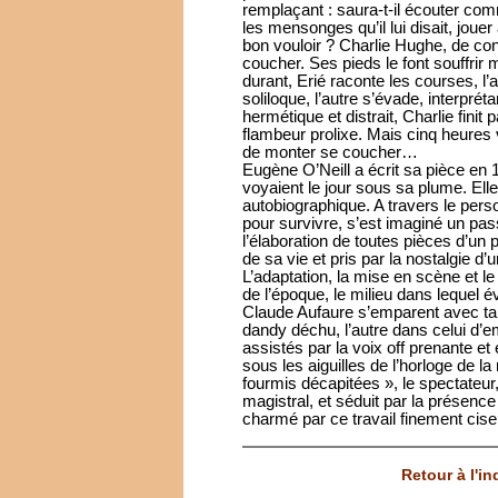
remplaçant : saura-t-il écouter co
les mensonges qu’il lui disait, joue
bon vouloir ? Charlie Hughe, de con 
coucher. Ses pieds le font souffrir 
durant, Erié raconte les courses, l’ar
soliloque, l’autre s’évade, interprét
hermétique et distrait, Charlie finit 
flambeur prolixe. Mais cinq heures 
de monter se coucher…
Eugène O’Neill a écrit sa pièce en 
voyaient le jour sous sa plume. El
autobiographique. A travers le perso
pour survivre, s’est imaginé un pass
l’élaboration de toutes pièces d’un
de sa vie et pris par la nostalgie d’
L’adaptation, la mise en scène et l
de l’époque, le milieu dans lequel 
Claude Aufaure s’emparent avec tal
dandy déchu, l’autre dans celui d’
assistés par la voix off prenante et
sous les aiguilles de l’horloge de 
fourmis décapitées », le spectateur
magistral, et séduit par la présen
charmé par ce travail finement cise
Retour à l'i