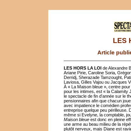
LES 
Article publ
LES HORS LA LOI
de Alexandre B
Ariane Pirie, Caroline Soria, Grég
Derridj, Sherazade Tamzought, Pat
Laviosa, Gilles Vajou ou Jacques V
À « La Maison bleue », centre pou
pour les intimes, est « la Calamity 
le spectacle de fin d'année sur le 
pensionnaires afin que chacun joue s
avec impatience le comédien profess
entreprise quelque peu périlleuse. D
même si Evelyne, la comptable, jou
Maison bleue
est donc en pleine ef
une arme au beau milieu de la répé
plutôt nerveux, mais Diane est ravi