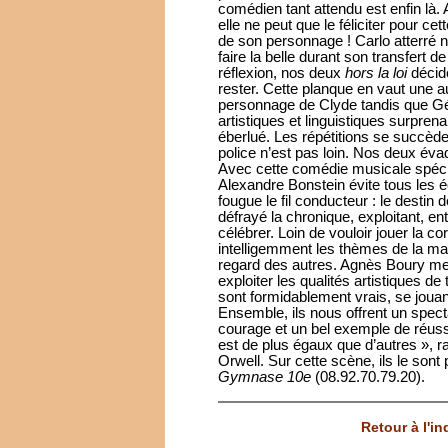
comédien tant attendu est enfin là. 
elle ne peut que le féliciter pour cet
de son personnage ! Carlo atterré ne
faire la belle durant son transfert 
réflexion, nos deux
hors la loi
décid
rester. Cette planque en vaut une au
personnage de Clyde tandis que Gég
artistiques et linguistiques surpren
éberlué. Les répétitions se succède
police n’est pas loin. Nos deux é
Avec cette comédie musicale spéc
Alexandre Bonstein évite tous les éc
fougue le fil conducteur : le destin 
défrayé la chronique, exploitant, en
célébrer. Loin de vouloir jouer la co
intelligemment les thèmes de la marg
regard des autres. Agnès Boury me
exploiter les qualités artistiques d
sont formidablement vrais, se joua
Ensemble, ils nous offrent un specta
courage et un bel exemple de réuss
est de plus égaux que d’autres », r
Orwell. Sur cette scène, ils le sont 
Gymnase 10e
(08.92.70.79.20).
Retour à l'i