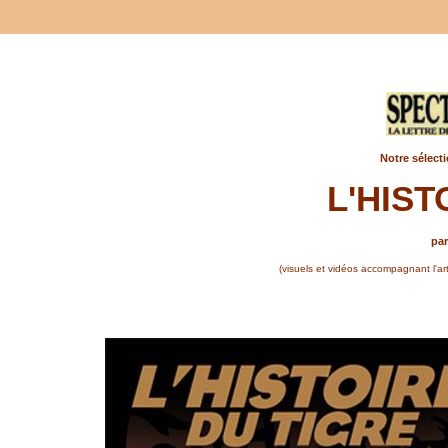
Notre sélecti
L'HIST
par
(visuels et vidéos accompagnant l'arti