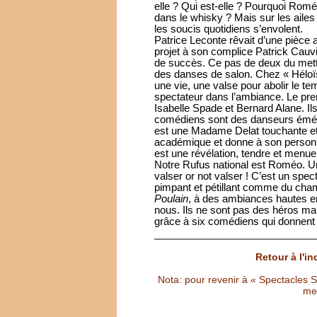
elle ? Qui est-elle ? Pourquoi Roméo 
dans le whisky ? Mais sur les ailes 
les soucis quotidiens s’envolent.
Patrice Leconte rêvait d’une pièce 
projet à son complice Patrick Cauvi
de succès. Ce pas de deux du mett
des danses de salon. Chez « Héloï
une vie, une valse pour abolir le t
spectateur dans l’ambiance. Le pre
Isabelle Spade et Bernard Alane. I
comédiens sont des danseurs émérit
est une Madame Delat touchante et 
académique et donne à son person
est une révélation, tendre et menue
Notre Rufus national est Roméo. 
valser or not valser ! C’est un spe
pimpant et pétillant comme du ch
Poulain
, à des ambiances hautes en
nous. Ils ne sont pas des héros mai
grâce à six comédiens qui donnent
Retour à l'i
Nota: pour revenir à « Spectacles Sél
met