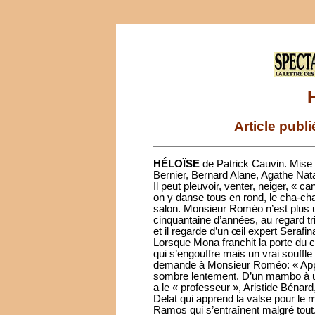
Article publ
HÉLOÏSE
de Patrick Cauvin. Mise
Bernier, Bernard Alane, Agathe Nat
Il peut pleuvoir, venter, neiger, « 
on y danse tous en rond, le cha-cha,
salon. Monsieur Roméo n’est plus 
cinquantaine d’années, au regard tr
et il regarde d’un œil expert Seraf
Lorsque Mona franchit la porte du 
qui s’engouffre mais un vrai souffl
demande à Monsieur Roméo: « Appre
sombre lentement. D’un mambo à un
a le « professeur », Aristide Béna
Delat qui apprend la valse pour le m
Ramos qui s’entraînent malgré tout.