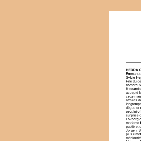
HEDDA 
Emmanuell
Sylvie Her
Fille du g
nombreux p
fit scand
accepté la
cette mai
affaires d
longtemps
déçue et 
peut lui o
surprise d
Lovborg e
madame Elv
publié et
Jorgen. Si
plus il me
médiocrité