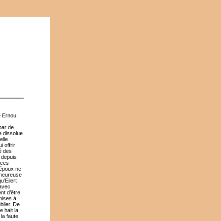
e Ernou,
par de
e dissolue
elle
 offrir
é des
t depuis
oces
 époux ne
l’heureuse
u’Eilert
 avec
nt d’être
mises à
blier. De
e hait la
la faute.