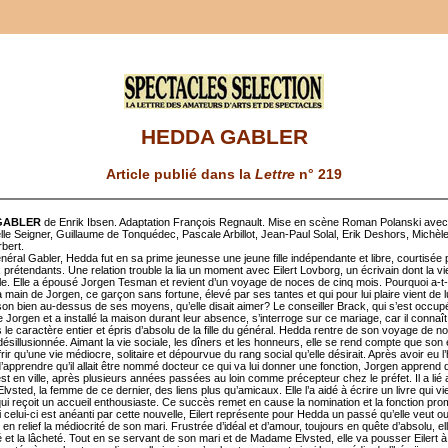
HEDDA GABLER
Article publié dans la
Lettre
n° 219
GABLER
de Enrik Ibsen. Adaptation François Regnault. Mise en scène Roman Polanski avec
e Seigner, Guillaume de Tonquédec, Pascale Arbillot, Jean-Paul Solal, Erik Deshors, Michèl
bert.
énéral Gabler, Hedda fut en sa prime jeunesse une jeune fille indépendante et libre, courtisée 
rétendants. Une relation trouble la lia un moment avec Eilert Lovborg, un écrivain dont la vi
ale. Elle a épousé Jorgen Tesman et revient d’un voyage de noces de cinq mois. Pourquoi a-t-
 main de Jorgen, ce garçon sans fortune, élevé par ses tantes et qui pour lui plaire vient de lui
son bien au-dessus de ses moyens, qu’elle disait aimer? Le conseiller Brack, qui s’est occup
e Jorgen et a installé la maison durant leur absence, s’interroge sur ce mariage, car il connaî
 le caractère entier et épris d’absolu de la fille du général. Hedda rentre de son voyage de n
désillusionnée. Aimant la vie sociale, les dîners et les honneurs, elle se rend compte que son
ffrir qu’une vie médiocre, solitaire et dépourvue du rang social qu’elle désirait. Après avoir eu 
’apprendre qu’il allait être nommé docteur ce qui va lui donner une fonction, Jorgen apprend q
st en ville, après plusieurs années passées au loin comme précepteur chez le préfet. Il a lié
sted, la femme de ce dernier, des liens plus qu’amicaux. Elle l’a aidé à écrire un livre qui vie
 qui reçoit un accueil enthousiaste. Ce succès remet en cause la nomination et la fonction pro
 celui-ci est anéanti par cette nouvelle, Eilert représente pour Hedda un passé qu’elle veut ou
t en relief la médiocrité de son mari. Frustrée d’idéal et d’amour, toujours en quête d’absolu, ell
 et la lâcheté. Tout en se servant de son mari et de Madame Elvsted, elle va pousser Eilert à 