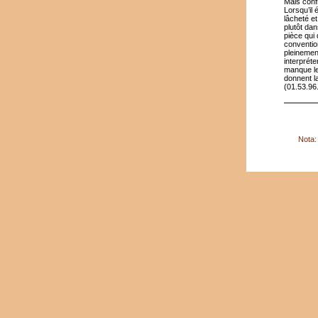
Mais confr
Lorsqu’il 
lâcheté et
plutôt dan
pièce qui
conventio
pleinemen
interpréte
manque les
donnent l
(01.53.96
Nota: 