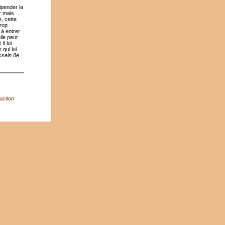
ipender la
r
mais
, cette
rop
 à entrer
lle peut
il lui
qui lui
ssein 8e
uction