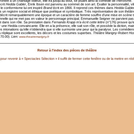
ontée à un chantage odieux, elle ira jusqu’au bout, se jouant ainsi la comédie de l’héroïsme.
écrit
Hedda Gabler
, Enrik Ibsen est parvenu au sommet de son art. Exalter la personnalité, vil
 le conformisme lui ont inspiré
Brand
écrit en 1866. Il reprend ces thèmes dans
Hedda Gable
s un registre social et éthique que poétique et symbolique. Très représentative de son théâtre
 décrit remarquablement une époque et un caractère de femme souffre d’une mise en scène t
nnelle qui ne met pas en valeur le personnage principal. Emmanuelle Seigner ne parvient pas
t dans son rôle. Sa prestation dans
Fernando Krapp m’a écrit cette lettre
(n°176) prouve qu’e
r une Hedda convaincante. Elle en a la présence, elle sait son rôle, et possède la diction, mais 
 intonations qu’elle n’obtiendra que si elle surmonte une peur qui la paralyse. Les comédiens 
a réplique sont excellents, les décors et les costumes superbes.
Théâtre Marigny-Robert Ho
.70.00).
Lien:
www.theatremarigny.fr
Retour à l'index des pièces de théâtre
pour revenir à « Spectacles Sélection » il suffit de fermer cette fenêtre ou de la mettre en réd