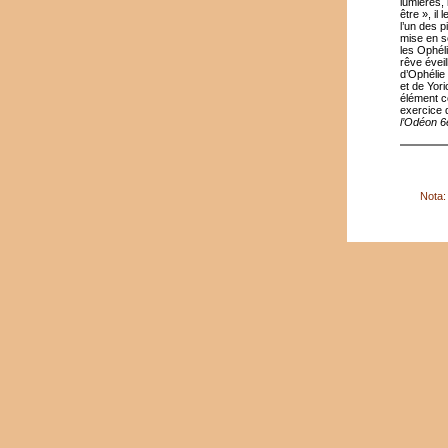
lumières, 
être », il
l’un des p
mise en s
les Ophél
rêve évei
d’Ophélie 
et de Yori
élément c
exercice d
l’Odéon 6
Nota: 