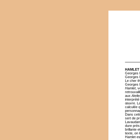
HAMLET 
Georges L
Georges L
Le cher t
Georges L
Hamlet
, 
retrouvai
aux
Ateli
interprét
œuvre. La
calculée q
personnag
Dans cett
sert de pr
Lavaudant
dure près 
brillante 
texte, on 
Hamlet est