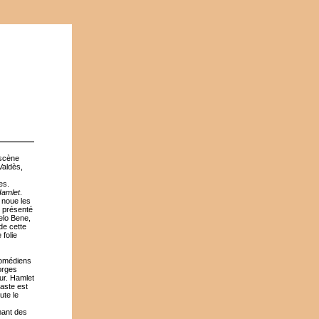
 scène
Valdès,
es.
amlet
.
 noue les
t présenté
elo Bene,
de cette
folie
 comédiens
eorges
ur. Hamlet
aste est
ute le
amant des