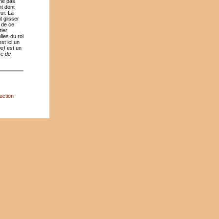
 ne pas
nt dont
eur. La
t glisser
 de ce
tier
lles du roi
st ici un
ge)
est un
re de
uction