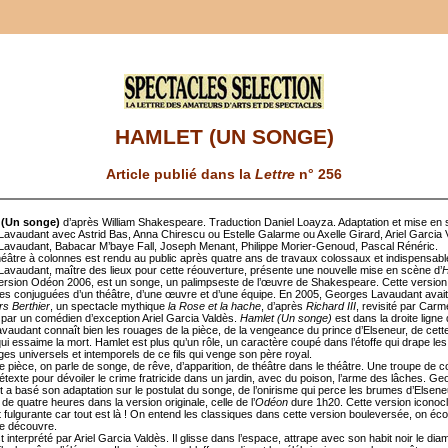
HAMLET (UN SONGE)
Article publié dans la
Lettre
n° 256
(Un songe)
d’après William Shakespeare. Traduction Daniel Loayza. Adaptation et mise en
avaudant avec Astrid Bas, Anna Chirescu ou Estelle Galarme ou Axelle Girard, Ariel Garcia 
avaudant, Babacar M’baye Fall, Joseph Menant, Philippe Morier-Genoud, Pascal Rénéric.
héâtre à colonnes est rendu au public après quatre ans de travaux colossaux et indispensabl
avaudant, maître des lieux pour cette réouverture, présente une nouvelle mise en scène d’
H
version Odéon 2006, est un songe, un palimpseste de l’œuvre de Shakespeare. Cette version
lles conjuguées d’un théâtre, d’une œuvre et d’une équipe. En 2005, Georges Lavaudant avai
ers Berthier
, un spectacle mythique
la Rose et la hache
, d’après
Richard III
, revisité par Carm
é par un comédien d’exception Ariel Garcia Valdès.
Hamlet (Un songe)
est dans la droite ligne 
vaudant connaît bien les rouages de la pièce, de la vengeance du prince d’Elseneur, de cette 
ui essaime la mort. Hamlet est plus qu’un rôle, un caractère coupé dans l’étoffe qui drape les
es universels et intemporels de ce fils qui venge son père royal.
e pièce, on parle de songe, de rêve, d’apparition, de théâtre dans le théâtre. Une troupe de
étexte pour dévoiler le crime fratricide dans un jardin, avec du poison, l’arme des lâches. G
 a basé son adaptation sur le postulat du songe, de l’onirisme qui perce les brumes d’Elsene
de quatre heures dans la version originale, celle de l’
Odéon
dure 1h20. Cette version iconocl
et fulgurante car tout est là ! On entend les classiques dans cette version bouleversée, on éco
le découvre.
 interprété par Ariel Garcia Valdès. Il glisse dans l’espace, attrape avec son habit noir le di