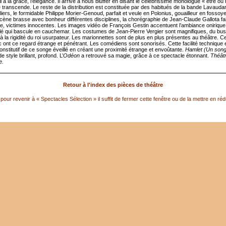
il a la grâce, l’élégance. Il arrive à nous bluffer en disant le célébrissime monologue « être ou
 le transcende. Le reste de la distribution est constituée par des habitués de la bande Lavauda
iliers, le formidable Philippe Morier-Genoud, parfait et veule en Polonius, gouailleur en fossoy
cène brasse avec bonheur différentes disciplines, la chorégraphie de Jean-Claude Gallota fai
ie, victimes innocentes. Les images vidéo de François Gestin accentuent l’ambiance onirique
llé qui bascule en cauchemar. Les costumes de Jean-Pierre Vergier sont magnifiques, du bus
à la rigidité du roi usurpateur. Les marionnettes sont de plus en plus présentes au théâtre. Ce
c ont ce regard étrange et pénétrant. Les comédiens sont sonorisés. Cette facilité technique e
onstitutif de ce songe éveillé en créant une proximité étrange et envoûtante.
Hamlet (Un son
e style brillant, profond. L’
Odéon
a retrouvé sa magie, grâce à ce spectacle étonnant.
Théât
e.
Retour à l'index des pièces de théâtre
pour revenir à « Spectacles Sélection » il suffit de fermer cette fenêtre ou de la mettre en réd