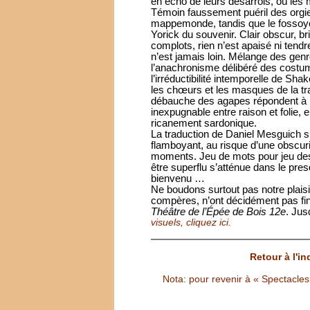
en écho de leurs désarrois, où les
Témoin faussement puéril des orgie
mappemonde, tandis que le fossoyeu
Yorick du souvenir. Clair obscur, br
complots, rien n’est apaisé ni tendre
n’est jamais loin. Mélange des gen
l’anachronisme délibéré des cost
l’irréductibilité intemporelle de Sh
les chœurs et les masques de la tra
débauche des agapes répondent à l
inexpugnable entre raison et folie, e
ricanement sardonique.
La traduction de Daniel Mesguich s
flamboyant, au risque d’une obscuri
moments. Jeu de mots pour jeu des 
être superflu s’atténue dans le pres
bienvenu …
Ne boudons surtout pas notre plaisir
compères, n’ont décidément pas fi
Théâtre de l’Épée de Bois 12e
. Ju
visuels, cliquez ici.
Retour à l'i
Nota: pour revenir à « Spectacles S