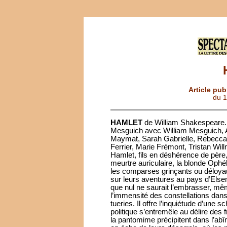
Article pub
du 
HAMLET
de William Shakespeare. 
Mesguich avec William Mesguich, A
Maymat, Sarah Gabrielle, Rebecca 
Ferrier, Marie Frémont, Tristan Willm
Hamlet, fils en déshérence de père,
meurtre auriculaire, la blonde Ophél
les comparses grinçants ou déloyau
sur leurs aventures au pays d’Elsene
que nul ne saurait l’embrasser, mê
l’immensité des constellations dans 
tueries. Il offre l’inquiétude d’une 
politique s’entremêle au délire des
la pantomime précipitent dans l’abî