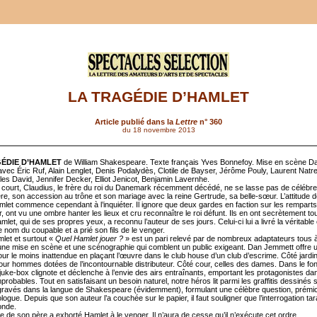
LA TRAGÉDIE D’HAMLET
Article publié dans la
Lettre
n° 360
du 18 novembre 2013
ÉDIE D’HAMLET
de William Shakespeare. Texte français Yves Bonnefoy. Mise en scène D
vec Éric Ruf, Alain Lenglet, Denis Podalydès, Clotile de Bayser, Jérôme Pouly, Laurent Natre
lles David, Jennifer Decker, Elliot Jenicot, Benjamin Lavernhe.
e court, Claudius, le frère du roi du Danemark récemment décédé, ne se lasse pas de célébre
ère, son accession au trône et son mariage avec la reine Gertrude, sa belle-sœur. L’attitude 
let commence cependant à l’inquiéter. Il ignore que deux gardes en faction sur les remparts
, ont vu une ombre hanter les lieux et cru reconnaître le roi défunt. Ils en ont secrètement t
let, qui de ses propres yeux, a reconnu l’auteur de ses jours. Celui-ci lui a livré la véritabl
e nom du coupable et a prié son fils de le venger.
let et surtout «
Quel Hamlet jouer ?
» est un pari relevé par de nombreux adaptateurs tous
une mise en scène et une scénographie qui comblent un public exigeant. Dan Jemmett offre 
ur le moins inattendue en plaçant l’œuvre dans le club house d’un club d’escrime. Côté jardin
 pour hommes dotées de l’incontournable distributeur. Côté cour, celles des dames. Dans le fon
 juke-box clignote et déclenche à l’envie des airs entraînants, emportant les protagonistes d
robables. Tout en satisfaisant un besoin naturel, notre héros lit parmi les graffitis dessinés s
gravés dans la langue de Shakespeare (évidemment), formulant une célèbre question, prémi
ogue. Depuis que son auteur l’a couchée sur le papier, il faut souligner que l’interrogation t
onde.
 de son père a exhorté Hamlet à le venger. Il n’aura de cesse qu’il n’exécute cet ordre.