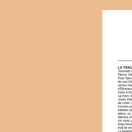
LA TRAG
Jemmett a
Pierre, Gi
Pour fair
de son fr
neveu Ham
d’Elseneur
mots à Ham
sa mort, l
Jouer Ham
de créer 
version po
toilettes
pièce, un
danses imp
six mots 
long monol
mal de m
Le fantôme