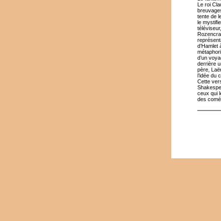
Le roi Cl
breuvages
tente de 
le mystifi
téléviseu
Rozencrant
représent
d’Hamlet à
métaphoriq
d’un voya
derrière 
père, Laë
l’idée du
Cette ver
Shakespea
ceux qui l
des coméd