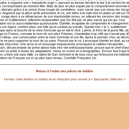
audius a organisé une «
impudente orgie
», passant au besoin derrière le bar à la recherche d
 correspondant au moment fêté. Mais de plus en plus inquiet par le comportement anormal d’
le distraire grâce à la venue d’une troupe de comédiens, sans savoir que son neveu les récu
er. Angoissé par la pièce qu’ils présentent, le roi, une bière à la main tout en jetant un œil sur l
r, songe alors à se débarrasser de son imprévisible neveu, en utilisant les services des insé
z et Guildenstern, tellement inséparables que l’on finit par ne plus savoir qui est qui. Leur
ation est ici aussi inattendue qu’amusante. Ophélie, incapable de comprendre le changement d
 son égard, sombre dans une folie qui la conduit au suicide. Suicide très « in », subtilement
ue dans la bouche de la reine Gertrude qui en fait le récit. Laërte, le frère de la jeune fille, de
ge en France, constate la mort de son père Polonius, chambellan trop zélé qui n’aurait pas d
un rideau, une conversation entre la reine Gertrude et son fils. Après le premier choc du décè
rte ne peut supporter la mort de sa sœur. Poussé par le roi, il provoque Hamlet en duel, au sa
 club d’escrime. Une arme et un breuvage empoisonnés provoquent la célèbre hécatombe...
sion, déconcertante de prime abord mais très vite enthousiasmante, prouve que le chef-d’œu
re se prête à toutes les adaptations, mises en scène et scénographies. Encore faut-il que l
es créent soit sans faille. Le talent de Dan Jemmett et de tous ceux qui l’entourent est indénia
iens du Français est ici au plus haut niveau.
Comédie Française 1er
.
Retour à l'index des pièces de théâtre
Fermez cette fenêtre ou mettez-la en réduction pour revenir à « Spectacles Sélection »