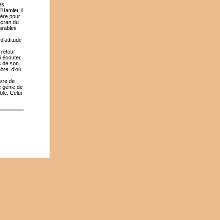
es
Hamlet, il
père pour
’écran du
parables
’attitude
 retour
û écouter,
s de son
bre, d’où
vre de
e génie de
ble. Celui