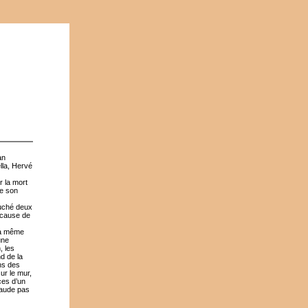
an
lla, Hervé
r la mort
de son
ouché deux
e cause de
 à même
une
, les
d de la
ans des
ur le mur,
ces d’un
araude pas