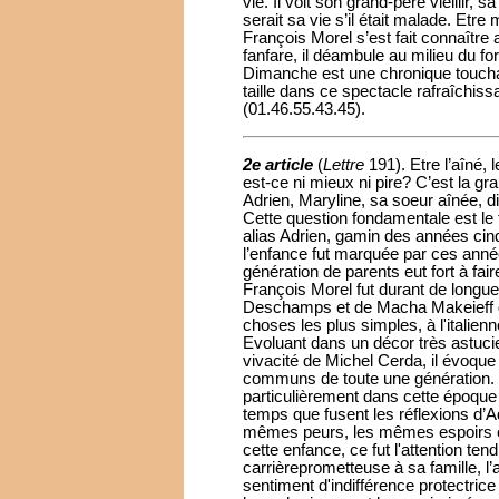
vie. Il voit son grand-père vieillir, 
serait sa vie s’il était malade. Etre
François Morel s’est fait connaîtr
fanfare, il déambule au milieu du f
Dimanche est une chronique toucha
taille dans ce spectacle rafraîchissa
(01.46.55.43.45).
2e article
(
Lettre
191). Etre l’aîné, 
est-ce ni mieux ni pire? C’est la g
Adrien, Maryline, sa soeur aînée, di
Cette question fondamentale est le 
alias Adrien, gamin des années cinq
l’enfance fut marquée par ces anné
génération de parents eut fort à fair
François Morel fut durant de long
Deschamps et de Macha Makeieff do
choses les plus simples, à l'italienne
Evoluant dans un décor très astuci
vivacité de Michel Cerda, il évoqu
communs de toute une génération. L
particulièrement dans cette époq
temps que fusent les réflexions d’A
mêmes peurs, les mêmes espoirs et
cette enfance, ce fut l'attention te
carrièreprometteuse à sa famille, l
sentiment d'indifférence protectrice 