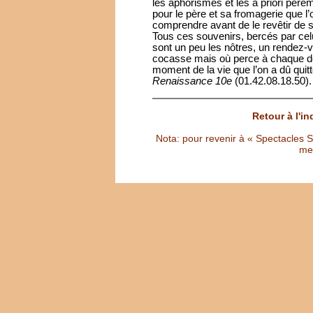
les aphorismes et les a priori pére
pour le père et sa fromagerie que l’
comprendre avant de le revêtir de 
Tous ces souvenirs, bercés par cel
sont un peu les nôtres, un rendez-v
cocasse mais où perce à chaque dét
moment de la vie que l’on a dû quitt
Renaissance 10e
(01.42.08.18.50).
Retour à l'i
Nota: pour revenir à « Spectacles Sél
met