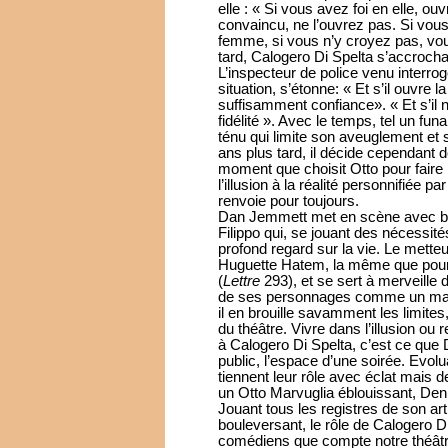
elle : « Si vous avez foi en elle, ou
convaincu, ne l’ouvrez pas. Si vous
femme, si vous n’y croyez pas, vou
tard, Calogero Di Spelta s’accrochan
L’inspecteur de police venu interroge
situation, s’étonne: « Et s’il ouvre l
suffisamment confiance». « Et s’il ne
fidélité ». Avec le temps, tel un fu
ténu qui limite son aveuglement et s
ans plus tard, il décide cependant de
moment que choisit Otto pour faire 
l’illusion à la réalité personnifiée 
renvoie pour toujours.
Dan Jemmett met en scène avec be
Filippo qui, se jouant des nécessité
profond regard sur la vie. Le metteu
Huguette Hatem, la même que pour
(
Lettre
293), et se sert à merveille du 
de ses personnages comme un marion
il en brouille savamment les limite
du théâtre. Vivre dans l’illusion ou r
à Calogero Di Spelta, c’est ce que
public, l’espace d’une soirée. Evolu
tiennent leur rôle avec éclat mais 
un Otto Marvuglia éblouissant, Den
Jouant tous les registres de son art,
bouleversant, le rôle de Calogero Di
comédiens que compte notre théâtr