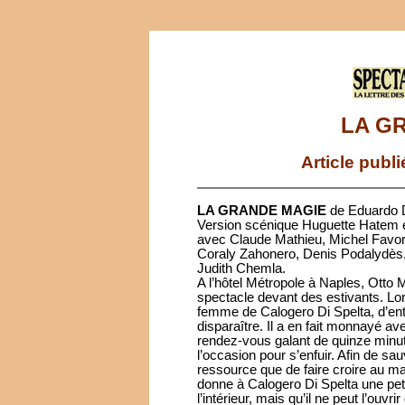
LA G
Article publ
LA GRANDE MAGIE
de Eduardo D
Version scénique Huguette Hatem
avec Claude Mathieu, Michel Favory,
Coraly Zahonero, Denis Podalydès,
Judith Chemla.
A l’hôtel Métropole à Naples, Otto M
spectacle devant des estivants. Lor
femme de Calogero Di Spelta, d’ent
disparaître. Il a en fait monnayé a
rendez-vous galant de quinze minut
l’occasion pour s’enfuir. Afin de sa
ressource que de faire croire au ma
donne à Calogero Di Spelta une peti
l’intérieur, mais qu’il ne peut l’ouvr