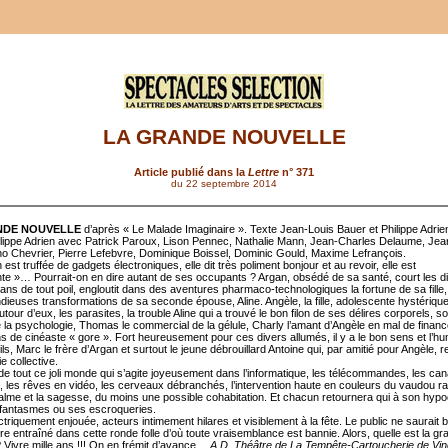
LA GRANDE NOUVELLE
Article publié dans la
Lettre
n° 371
du 22 septembre 2014
NDE NOUVELLE
d’après « Le Malade Imaginaire ». Texte Jean-Louis Bauer et Philippe Adrie
lippe Adrien avec Patrick Paroux, Lison Pennec, Nathalie Mann, Jean-Charles Delaume, Jea
no Chevrier, Pierre Lefebvre, Dominique Boissel, Dominic Gould, Maxime Lefrançois.
est truffée de gadgets électroniques, elle dit très poliment bonjour et au revoir, elle est
gente »… Pourrait-on en dire autant de ses occupants ? Argan, obsédé de sa santé, court les d
tans de tout poil, engloutit dans des aventures pharmaco-technologiques la fortune de sa fill
ndieuses transformations de sa seconde épouse, Aline. Angèle, la fille, adolescente hystériqu
tour d’eux, les parasites, la trouble Aline qui a trouvé le bon filon de ses délires corporels, 
 la psychologie, Thomas le commercial de la gélule, Charly l’amant d’Angèle en mal de finan
ns de cinéaste « gore ». Fort heureusement pour ces divers allumés, il y a le bon sens et l’h
ils, Marc le frère d’Argan et surtout le jeune débrouillard Antoine qui, par amitié pour Angèle, 
ie collective.
de tout ce joli monde qui s’agite joyeusement dans l’informatique, les télécommandes, les can
 les rêves en vidéo, les cerveaux débranchés, l’intervention haute en couleurs du vaudou r
calme et la sagesse, du moins une possible cohabitation. Et chacun retournera qui à son hypo
 fantasmes ou ses escroqueries.
triquement enjouée, acteurs intimement hilares et visiblement à la fête. Le public ne saurait 
être entraîné dans cette ronde folle d’où toute vraisemblance est bannie. Alors, quelle est la g
? Vivre mille ans !!! On en frémit d’avance…
A.D. Théâtre de La Tempête-Cartoucherie de Vi