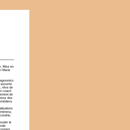
n. Mise en
n-Marie
iagnostics
e, assume
e, rêve de
son coach
cement de
umour des
remédiera
alisations
amènera,
condrie,
bouder le
rande
ncennes