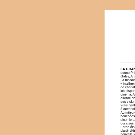
LA GRA
scène Phi
Galey, Ar
La maison 
« intelli
de charla
les dispe
cinéma. Au
escroc de
ses visio
vrais gent
à cette fol
Au milieu 
bouchées,
sinon le 
qui à ses
Farce élec
plaisir d’
nouvelle 